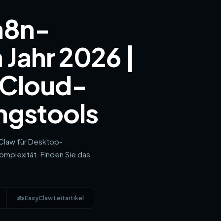
n8n-
 Jahr 2026 |
 Cloud-
ngstools
yClaw für Desktop-
Komplexität. Finden Sie das
✍️ EasyClaw Leitartikel