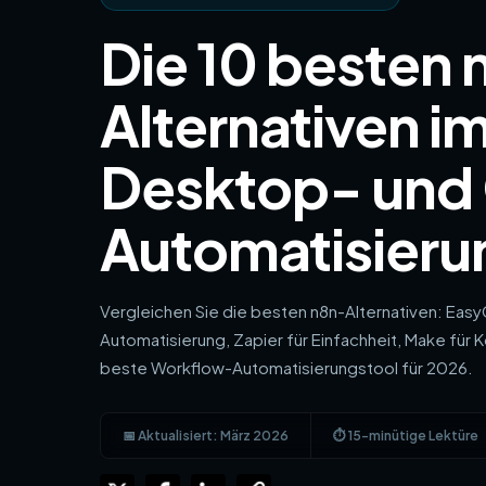
Die 10 besten 
Alternativen im
Desktop- und
Automatisieru
Vergleichen Sie die besten n8n-Alternativen: Eas
Automatisierung, Zapier für Einfachheit, Make für 
beste Workflow-Automatisierungstool für 2026.
📅 Aktualisiert: März 2026
⏱ 15-minütige Lektüre