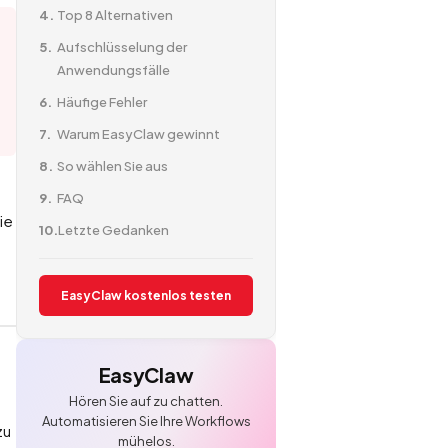
Top 8 Alternativen
Aufschlüsselung der
Anwendungsfälle
Häufige Fehler
Warum EasyClaw gewinnt
So wählen Sie aus
FAQ
ie
Letzte Gedanken
EasyClaw kostenlos testen
EasyClaw
Hören Sie auf zu chatten.
Automatisieren Sie Ihre Workflows
zu
mühelos.