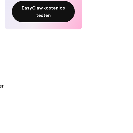
EasyClaw kostenlos
testen
n
er,