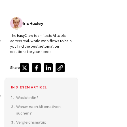
Iris Huxley
The EasyClaw team tests AI tools
n
across real-world workflows to help
you find the best automation
solutions for your needs.
Share
IN DIESEM ARTIKEL
s
Was ist n8n?
Warum nach Alternativen
suchen?
Vergleichsmatrix