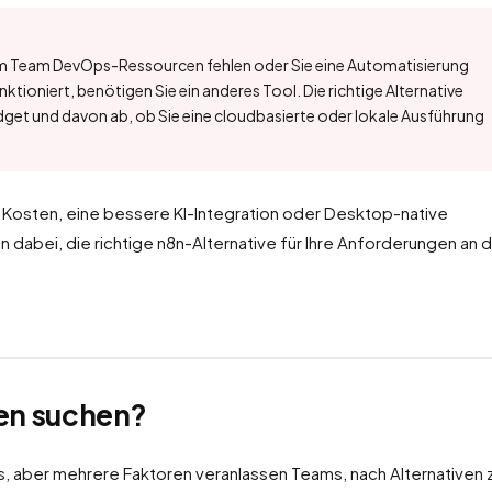
Ihrem Team DevOps-Ressourcen fehlen oder Sie eine Automatisierung
ktioniert, benötigen Sie ein anderes Tool. Die richtige Alternative
get und davon ab, ob Sie eine cloudbasierte oder lokale Ausführung
re Kosten, eine bessere KI-Integration oder Desktop-native
n dabei, die richtige n8n-Alternative für Ihre Anforderungen an d
en suchen?
s, aber mehrere Faktoren veranlassen Teams, nach Alternativen 