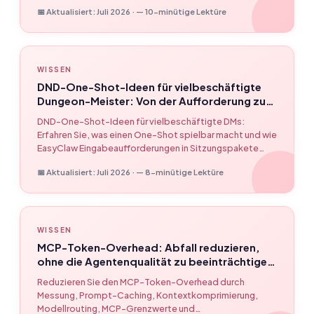
Spielern und verstreutes Wissen in strukturierte,
📅 Aktualisiert: Juli 2026 · — 10-minütige Lektüre
tischfertige Sitzungspläne umzuwandeln – ohne dass
die KI das Spiel übernimmt. Mit EasyClaw-Workflow-
Beispielen.
WISSEN
DND-One-Shot-Ideen für vielbeschäftigte
Dungeon-Meister: Von der Aufforderung zur
spielbaren Sitzung
DND-One-Shot-Ideen für vielbeschäftigte DMs:
Erfahren Sie, was einen One-Shot spielbar macht und wie
EasyClaw Eingabeaufforderungen in Sitzungspakete
umwandelt.
📅 Aktualisiert: Juli 2026 · — 8-minütige Lektüre
WISSEN
MCP-Token-Overhead: Abfall reduzieren,
ohne die Agentenqualität zu beeinträchtigen
– EasyClaw
Reduzieren Sie den MCP-Token-Overhead durch
Messung, Prompt-Caching, Kontextkomprimierung,
Modellrouting, MCP-Grenzwerte und