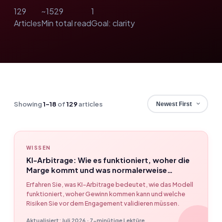
129
~1529
1
Articles
Min total read
Goal: clarity
Showing
1–18
of
129
articles
WISSEN
KI-Arbitrage: Wie es funktioniert, woher die
Marge kommt und was normalerweise
fehlschlägt – EasyClaw
Erfahren Sie, was KI-Arbitrage bedeutet, wie das Modell
funktioniert, woher Gewinn kommen kann und welche
Risiken Sie vor dem Engagement validieren müssen.
Aktualisiert: Juli 2026 · 7-minütige Lektüre