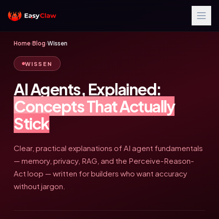
Home
›
Blog
›
Wissen
WISSEN
AI Agents, Explained:
Concepts That Actually
Stick
Clear, practical explanations of AI agent fundamentals
— memory, privacy, RAG, and the Perceive-Reason-
Act loop — written for builders who want accuracy
without jargon.