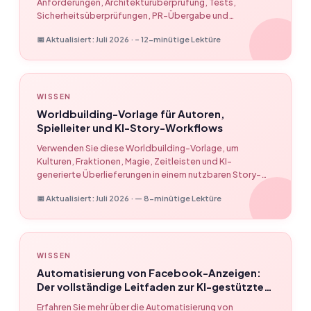
Anforderungen, Architekturüberprüfung, Tests,
Sicherheitsüberprüfungen, PR-Übergabe und
EasyClaw-Workflow-Automatisierung in auslieferbare
📅 Aktualisiert: Juli 2026 · – 12-minütige Lektüre
Software umwandeln.
WISSEN
Worldbuilding-Vorlage für Autoren,
Spielleiter und KI-Story-Workflows
Verwenden Sie diese Worldbuilding-Vorlage, um
Kulturen, Fraktionen, Magie, Zeitleisten und KI-
generierte Überlieferungen in einem nutzbaren Story-
Workflow zu organisieren.
📅 Aktualisiert: Juli 2026 · — 8-minütige Lektüre
WISSEN
Automatisierung von Facebook-Anzeigen:
Der vollständige Leitfaden zur KI-gestützten
Anzeigenverwaltung (2026)
Erfahren Sie mehr über die Automatisierung von