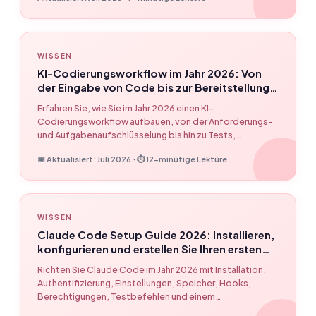
WISSEN
KI-Codierungsworkflow im Jahr 2026: Von
der Eingabe von Code bis zur Bereitstellung
realer Funktionen
Erfahren Sie, wie Sie im Jahr 2026 einen KI-
Codierungsworkflow aufbauen, von der Anforderungs-
und Aufgabenaufschlüsselung bis hin zu Tests,
Codeüberprüfung, Release-Übergabe und
📅 Aktualisiert: Juli 2026 · ⏱ 12-minütige Lektüre
wiederholbarer EasyClaw-Entwicklerautomatisierung.
WISSEN
Claude Code Setup Guide 2026: Installieren,
konfigurieren und erstellen Sie Ihren ersten
KI-Codierungsworkflow
Richten Sie Claude Code im Jahr 2026 mit Installation,
Authentifizierung, Einstellungen, Speicher, Hooks,
Berechtigungen, Testbefehlen und einem
wiederholbaren KI-Codierungsworkflow mithilfe von