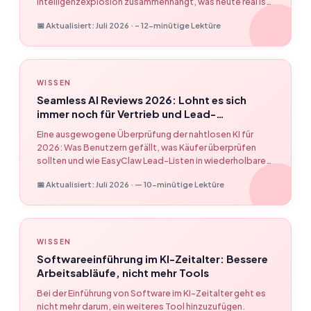
Intelligenzexplosion zusammenhängt, was heute real ist
und wie kontrollierte KI-Workflows mit EasyClaw erstellt
📅 Aktualisiert: Juli 2026 · – 12-minütige Lektüre
werden können.
WISSEN
Seamless AI Reviews 2026: Lohnt es sich
immer noch für Vertrieb und Lead-
Recherche?
Eine ausgewogene Überprüfung der nahtlosen KI für
2026: Was Benutzern gefällt, was Käufer überprüfen
sollten und wie EasyClaw Lead-Listen in wiederholbare
Vertriebsworkflows umwandelt.
📅 Aktualisiert: Juli 2026 · — 10-minütige Lektüre
WISSEN
Softwareeinführung im KI-Zeitalter: Bessere
Arbeitsabläufe, nicht mehr Tools
Bei der Einführung von Software im KI-Zeitalter geht es
nicht mehr darum, ein weiteres Tool hinzuzufügen.