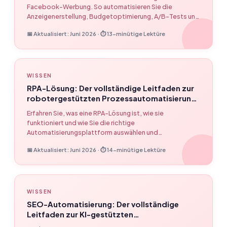
Facebook-Werbung. So automatisieren Sie die
Anzeigenerstellung, Budgetoptimierung, A/B-Tests und
Berichte. Erstellen Sie im Jahr 2026 Ihre eigene Pipeline
📅 Aktualisiert: Juni 2026 · ⏱ 13-minütige Lektüre
zur Anzeigenautomatisierung ohne
Programmieraufwand.
WISSEN
RPA-Lösung: Der vollständige Leitfaden zur
robotergestützten Prozessautomatisierung
(2026)
Erfahren Sie, was eine RPA-Lösung ist, wie sie
funktioniert und wie Sie die richtige
Automatisierungsplattform auswählen und
bereitstellen. RPA vs. KI-Agenten, 5 Hauptvorteile und
📅 Aktualisiert: Juni 2026 · ⏱ 14-minütige Lektüre
wie Sie Ihren ersten Bot ohne Programmieraufwand
erstellen.
WISSEN
SEO-Automatisierung: Der vollständige
Leitfaden zur KI-gestützten
Suchoptimierung (2026)