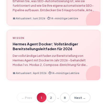
Erfahren Sie, was SEO-Automatisierung ist, wie sie
funktioniert und wie Sie Ihre eigene automatisierte SEO-
Pipeline aufbauen. Entdecken Sie 5 Hauptvorteile, Arten
der Automatisierung und eine Schritt-für-Schritt-
📅 Aktualisiert: Juni 2026 · ⏱ 14-minütige Lektüre
Anleitung zur Einrichtung ohne Code für 2026.
WISSEN
Hermes Agent Docker: Vollständiger
Bereitstellungsleitfaden für 2026
Der vollständige Leitfaden zur Bereitstellung von
Hermes Agent mit Docker im Jahr 2026 – behandelt
Modus 1 vs. Modus 2, Compose-Einrichtung für die
Produktion, Windows/WSL2-Fallstricke, ARM64-
📅 Aktualisiert: April 2026 · ⏱ 14-minütige Lektüre
Unterstützung, Telegram-Bot-Integration und eine
vollständige Referenz zur Fehlerbehebung.
…
← Prev
1
2
8
Next →