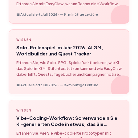
Erfahren Sie mit EasyClaw, warum Teams eine Workflow-
orientierte KI-Einführung, wiederholbare Ausführung,
📅 Aktualisiert: Juli 2026 · — 9-minütige Lektüre
menschliche Kontrollpunkte und Desktop-native
Automatisierung benötigen.
WISSEN
Solo-Rollenspiel im Jahr 2026: AI GM,
Worldbuilder und Quest Tracker
Erfahren Sie, wie Solo-RPG-Spiele funktionieren, wie KI
das Spiel im GM-Stil unterstützen kann und wie EasyClaw
dabei hilft, Quests, Tagebücher und Kampagnennotizen
zu organisieren.
📅 Aktualisiert: Juli 2026 · — 8-minütige Lektüre
WISSEN
Vibe-Coding-Workflow: So verwandeln Sie
KI-generierten Code in etwas, das Sie
tatsächlich versenden können – EasyClaw
Erfahren Sie, wie Sie Vibe-codierte Prototypen mit