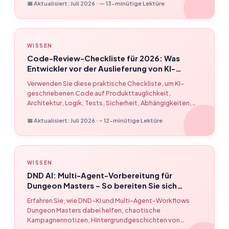
📅 Aktualisiert: Juli 2026 · — 13-minütige Lektüre
EasyClaw ein.
WISSEN
Code-Review-Checkliste für 2026: Was
Entwickler vor der Auslieferung von KI-
geschriebenem Code prüfen sollten –
Verwenden Sie diese praktische Checkliste, um KI-
EasyClaw
geschriebenen Code auf Produkttauglichkeit,
Architektur, Logik, Tests, Sicherheit, Abhängigkeiten,
Beobachtbarkeit, Dokumentation und menschliche
📅 Aktualisiert: Juli 2026 · – 12-minütige Lektüre
Genehmigung zu überprüfen, bevor er in die Produktion
gelangt.
WISSEN
DND AI: Multi-Agent-Vorbereitung für
Dungeon Masters – So bereiten Sie sich
schneller vor, ohne die Kontrolle zu verlieren |
Erfahren Sie, wie DND-KI und Multi-Agent-Workflows
EasyClaw
Dungeon Masters dabei helfen, chaotische
Kampagnennotizen, Hintergrundgeschichten von