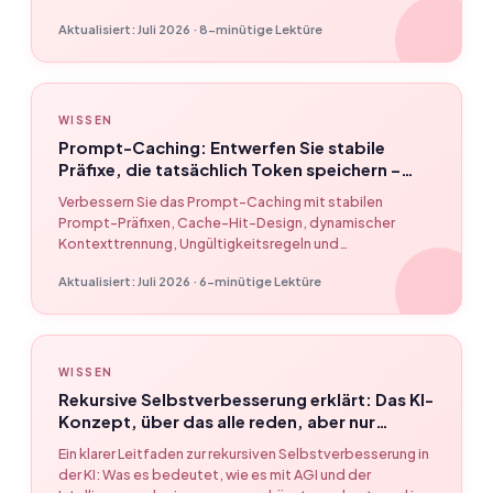
Qualitätsprüfungen.
Aktualisiert: Juli 2026 · 8-minütige Lektüre
WISSEN
Prompt-Caching: Entwerfen Sie stabile
Präfixe, die tatsächlich Token speichern –
EasyClaw
Verbessern Sie das Prompt-Caching mit stabilen
Prompt-Präfixen, Cache-Hit-Design, dynamischer
Kontexttrennung, Ungültigkeitsregeln und
Qualitätsprüfungen.
Aktualisiert: Juli 2026 · 6-minütige Lektüre
WISSEN
Rekursive Selbstverbesserung erklärt: Das KI-
Konzept, über das alle reden, aber nur
wenige verstehen
Ein klarer Leitfaden zur rekursiven Selbstverbesserung in
der KI: Was es bedeutet, wie es mit AGI und der