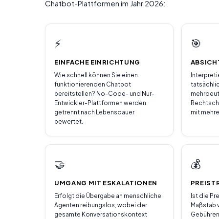
Chatbot-Plattformen im Jahr 2026:
⚡
🎯
EINFACHE EINRICHTUNG
ABSICH
Wie schnell können Sie einen
Interpret
funktionierenden Chatbot
tatsächli
bereitstellen? No-Code- und Nur-
mehrdeuti
Entwickler-Plattformen werden
Rechtschr
getrennt nach Lebensdauer
mit mehre
bewertet.
🤝
💰
UMGANG MIT ESKALATIONEN
PREIST
Erfolgt die Übergabe an menschliche
Ist die P
Agenten reibungslos, wobei der
Maßstab 
gesamte Konversationskontext
Gebühren