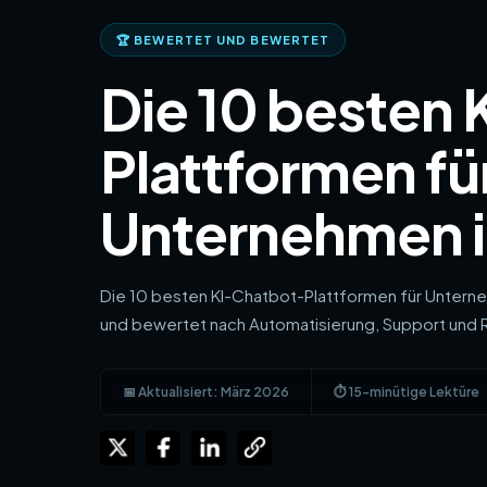
🏆 BEWERTET UND BEWERTET
Die 10 besten
Plattformen fü
Unternehmen i
Die 10 besten KI-Chatbot-Plattformen für Untern
und bewertet nach Automatisierung, Support und 
📅 Aktualisiert: März 2026
⏱ 15-minütige Lektüre