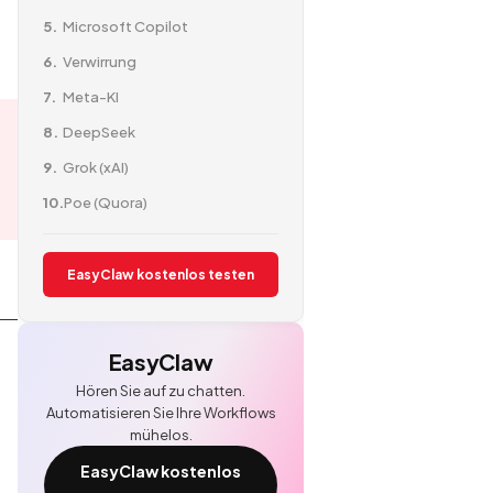
Microsoft Copilot
Verwirrung
Meta-KI
DeepSeek
Grok (xAI)
Poe (Quora)
EasyClaw kostenlos testen
EasyClaw
Hören Sie auf zu chatten.
Automatisieren Sie Ihre Workflows
mühelos.
EasyClaw kostenlos