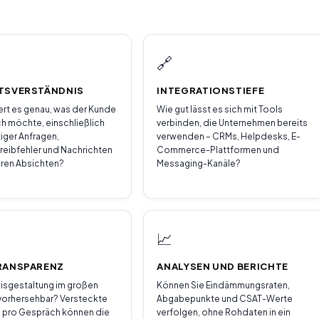
🔗
TSVERSTÄNDNIS
INTEGRATIONSTIEFE
iert es genau, was der Kunde
Wie gut lässt es sich mit Tools
ch möchte, einschließlich
verbinden, die Unternehmen bereits
ger Anfragen,
verwenden – CRMs, Helpdesks, E-
eibfehler und Nachrichten
Commerce-Plattformen und
ren Absichten?
Messaging-Kanäle?
📈
RANSPARENZ
ANALYSEN UND BERICHTE
reisgestaltung im großen
Können Sie Eindämmungsraten,
vorhersehbar? Versteckte
Abgabepunkte und CSAT-Werte
 pro Gespräch können die
verfolgen, ohne Rohdaten in ein