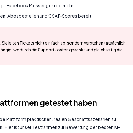
App, Facebook Messenger und mehr
aten, Abgabestellen und CSAT-Scores bereit
ie leiten Tickets nicht einfach ab, sondern verstehen tatsächlich,
ngig, wodurch die Supportkosten gesenkt und gleichzeitig die
lattformen getestet haben
e Plattform praktischen, realen Geschäftsszenarien zu
en. Hier ist unser Testrahmen zur Bewertung der besten KI-