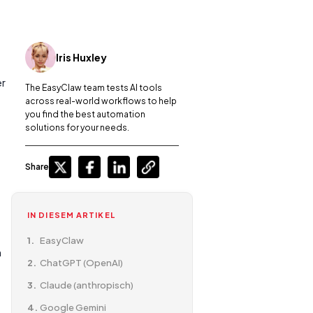
Iris Huxley
er
The EasyClaw team tests AI tools
across real-world workflows to help
you find the best automation
solutions for your needs.
Share
IN DIESEM ARTIKEL
EasyClaw
n
ChatGPT (OpenAI)
Claude (anthropisch)
Google Gemini