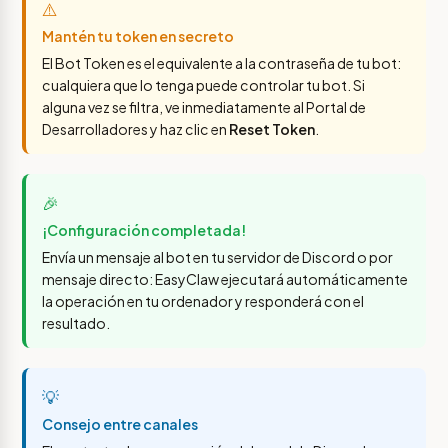
⚠️
Mantén tu token en secreto
El Bot Token es el equivalente a la contraseña de tu bot:
cualquiera que lo tenga puede controlar tu bot. Si
alguna vez se filtra, ve inmediatamente al Portal de
Desarrolladores y haz clic en
Reset Token
.
🎉
¡Configuración completada!
Envía un mensaje al bot en tu servidor de Discord o por
mensaje directo: EasyClaw ejecutará automáticamente
la operación en tu ordenador y responderá con el
resultado.
💡
Consejo entre canales