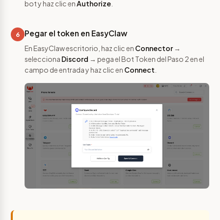
bot y haz clic en
Authorize
.
Pegar el token en EasyClaw
6
En EasyClaw escritorio, haz clic en
Connector
→
selecciona
Discord
→ pega el Bot Token del Paso 2 en el
campo de entrada y haz clic en
Connect
.