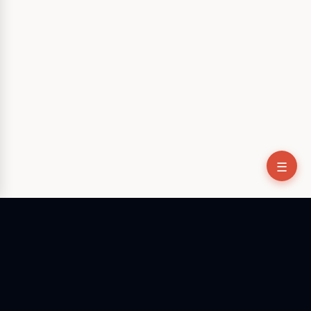
☰
La única app nativa OpenClaw para Mac y Windows. Deja el