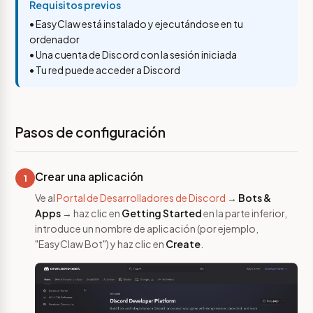
Requisitos previos
• EasyClaw está instalado y ejecutándose en tu
ordenador
• Una cuenta de Discord con la sesión iniciada
• Tu red puede acceder a Discord
Pasos de configuración
Crear una aplicación
1
Ve al
Portal de Desarrolladores de Discord
→
Bots &
Apps
→ haz clic en
Getting Started
en la parte inferior,
introduce un nombre de aplicación (por ejemplo,
"EasyClaw Bot") y haz clic en
Create
.