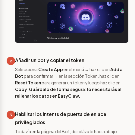
Añadir un bot y copiar el token
2
Selecciona
Create App
en el menú → haz clic en
Add a
Bot
para confirmar → en la sección Token, haz clic en
Reset Token
para generar un token y luego haz clic en
Copy
.
Guárdalo de forma segura: lo necesitarás al
rellenar los datos en EasyClaw.
Habilitar los intents de puerta de enlace
3
privilegiados
Todavía en la página del Bot, desplázate hacia abajo