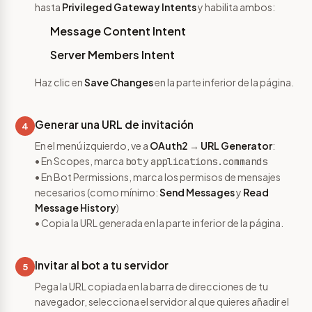
hasta
Privileged Gateway Intents
y habilita ambos:
Message Content Intent
Server Members Intent
Haz clic en
Save Changes
en la parte inferior de la página.
Generar una URL de invitación
4
En el menú izquierdo, ve a
OAuth2
→
URL Generator
:
• En Scopes, marca
y
bot
applications.commands
• En Bot Permissions, marca los permisos de mensajes
necesarios (como mínimo:
Send Messages
y
Read
Message History
)
• Copia la URL generada en la parte inferior de la página.
Invitar al bot a tu servidor
5
Pega la URL copiada en la barra de direcciones de tu
navegador, selecciona el servidor al que quieres añadir el