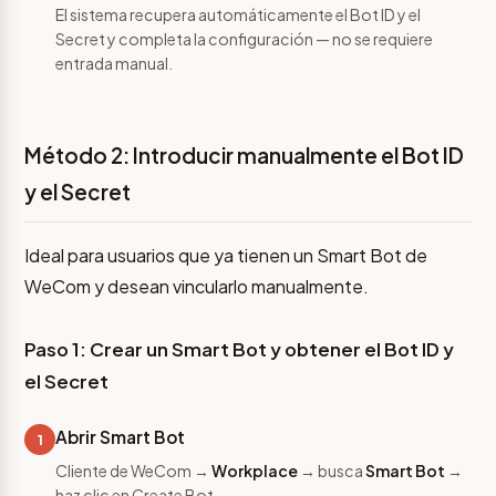
El sistema recupera automáticamente el Bot ID y el
Secret y completa la configuración — no se requiere
entrada manual.
Método 2: Introducir manualmente el Bot ID
y el Secret
Ideal para usuarios que ya tienen un Smart Bot de
WeCom y desean vincularlo manualmente.
Paso 1: Crear un Smart Bot y obtener el Bot ID y
el Secret
Abrir Smart Bot
1
Cliente de WeCom →
Workplace
→ busca
Smart Bot
→
haz clic en Create Bot.