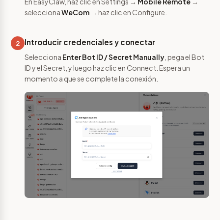
En EasyClaw, haz clic en Settings →
Mobile Remote
→
selecciona
WeCom
→ haz clic en Configure.
Introducir credenciales y conectar
2
Selecciona
Enter Bot ID / Secret Manually
, pega el Bot
ID y el Secret, y luego haz clic en Connect. Espera un
momento a que se complete la conexión.