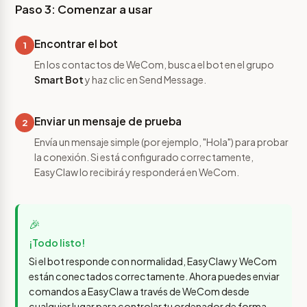
Paso 3: Comenzar a usar
Encontrar el bot
1
En los contactos de WeCom, busca el bot en el grupo
Smart Bot
y haz clic en Send Message.
Enviar un mensaje de prueba
2
Envía un mensaje simple (por ejemplo, "Hola") para probar
la conexión. Si está configurado correctamente,
EasyClaw lo recibirá y responderá en WeCom.
🎉
¡Todo listo!
Si el bot responde con normalidad, EasyClaw y WeCom
están conectados correctamente. Ahora puedes enviar
comandos a EasyClaw a través de WeCom desde
cualquier lugar para controlar tu ordenador de forma