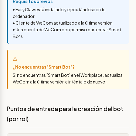
Requisitos previos
• EasyClaw está instalado y ejecutándose en tu
ordenador
• Cliente de WeCom actualizado a la última versión
• Una cuenta de WeCom con permiso para crear Smart
Bots
⚠️
¿No encuentras "Smart Bot"?
Si no encuentras "Smart Bot" en el Workplace, actualiza
WeCom a la última versión e inténtalo de nuevo.
Puntos de entrada para la creación del bot
(por rol)