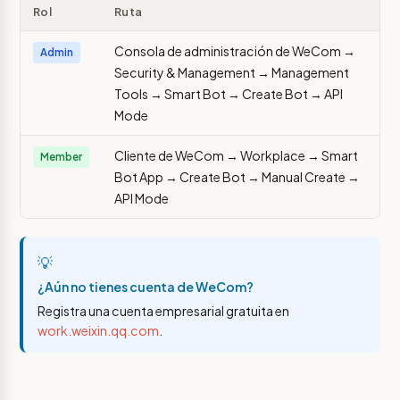
Rol
Ruta
Consola de administración de WeCom →
Admin
Security & Management → Management
Tools → Smart Bot → Create Bot → API
Mode
Cliente de WeCom → Workplace → Smart
Member
Bot App → Create Bot → Manual Create →
API Mode
💡
¿Aún no tienes cuenta de WeCom?
Registra una cuenta empresarial gratuita en
work.weixin.qq.com
.