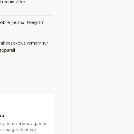
 requis. Zéro
bile (Feishu, Telegram,
raitées exclusivement sur
appareil
au
u système et le navigateur
 charge la lecture/