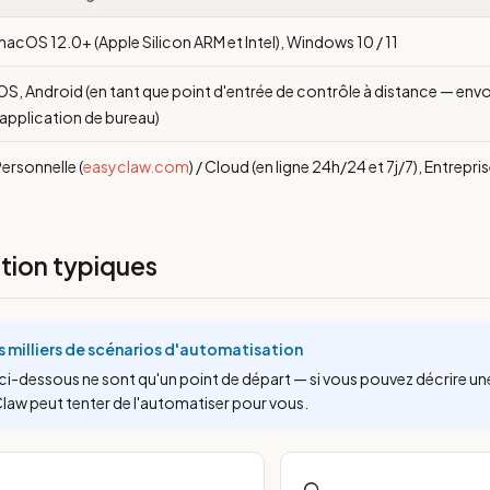
acOS 12.0+ (Apple Silicon ARM et Intel), Windows 10 / 11
OS, Android (en tant que point d'entrée de contrôle à distance — e
'application de bureau)
ersonnelle (
easyclaw.com
) / Cloud (en ligne 24h/24 et 7j/7), Entrepris
ation typiques
s milliers de scénarios d'automatisation
ci-dessous ne sont qu'un point de départ — si vous pouvez décrire un
Claw peut tenter de l'automatiser pour vous.