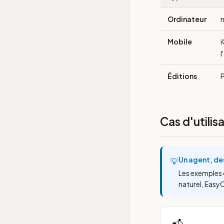
Ordinateur
m
Mobile
i
l
Éditions
P
Cas d'utilis
Un agent, de
💡
Les exemples 
naturel, Easy