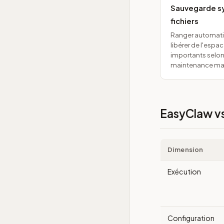
Sauvegarde sy
fichiers
Ranger automati
libérer de l'espa
importants selon
maintenance man
EasyClaw vs 
Dimension
Exécution
Configuration