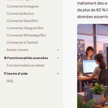
traitement des e-
Connecter Instagram
de plus de 80 % 
Connecter Notion
données essentie
Connecter Slack Bot
Connecter Telegram Bot
Connecter WhatsApp Bot
Connecter X (Twitter)
Autres canaux
▾
⚙️ Fonctionnalités avancées
▾
Fonctionnalités en détail
❓ Centre d'aide
▾
FAQ