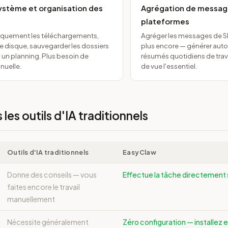
stème et organisation des
Agrégation de messag
plateformes
quement les téléchargements,
Agréger les messages de Sla
ce disque, sauvegarder les dossiers
plus encore — générer au
 un planning. Plus besoin de
résumés quotidiens de trava
uelle.
de vue l'essentiel.
les outils d'IA traditionnels
Outils d'IA traditionnels
EasyClaw
Donne des conseils — vous
Effectue la tâche directement 
faites encore le travail
manuellement
Nécessite généralement
Zéro configuration — installez