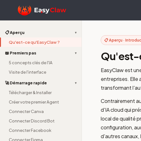
📋 Aperçu
▾
📋 Aperçu · Introdu
Qu'est-ce qu'EasyClaw ?
Qu'est-
📖 Premiers pas
▾
5 concepts clés de l'IA
EasyClaw est un
Visite de l'interface
entreprises. Elle
🚀 Démarrage rapide
▾
transformant l'au
Télécharger & Installer
Contrairement au
Créer votre premier Agent
d'IA cloud qui pr
Connecter Canva
local de qualité 
Connecter Discord Bot
configuration, au
Connecter Facebook
d'autres canaux, 
Connecter Figma