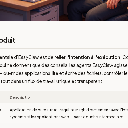
roduit
entale d'EasyClaw est de
relier l'intention à l'exécution
. C
s qui ne donnent que des conseils, les agents EasyClaw agiss
 ouvrir des applications, lire et écrire des fichiers, contrôler 
tout dans un flux de travail unique et transparent.
Description
t
Application de bureau native qui interagit directement avec l'int
système et les applications web — sans couche intermédiaire