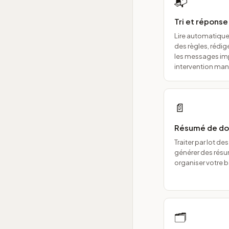
📬
Tri et répons
Lire automatiquem
des règles, rédig
les messages im
intervention man
📄
Résumé de do
Traiter par lot d
générer des résu
organiser votre 
🗂️