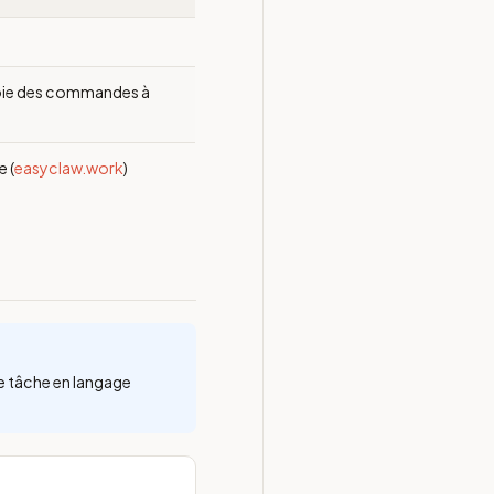
nvoie des commandes à
e (
easyclaw.work
)
e tâche en langage