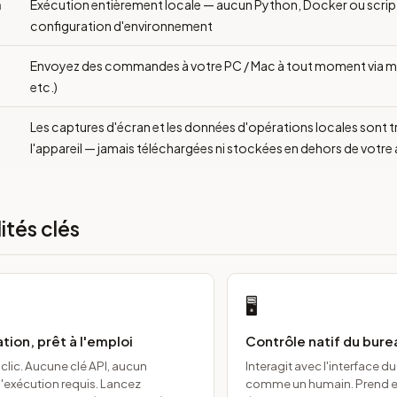
n
Exécution entièrement locale — aucun Python, Docker ou script
configuration d'environnement
Envoyez des commandes à votre PC / Mac à tout moment via mo
etc.)
Les captures d'écran et les données d'opérations locales sont t
l'appareil — jamais téléchargées ni stockées en dehors de votre 
ités clés
🖥️
tion, prêt à l'emploi
Contrôle natif du bure
 clic. Aucune clé API, aucun
Interagit avec l'interface d
exécution requis. Lancez
comme un humain. Prend en