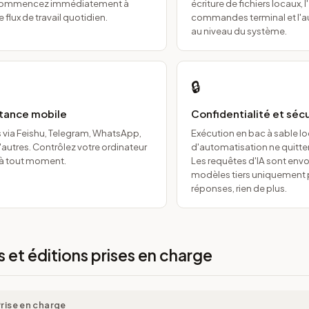
t commencez immédiatement à
écriture de fichiers locaux, 
 flux de travail quotidien.
commandes terminal et l'
au niveau du système.
🔒
stance mobile
Confidentialité et séc
via Feishu, Telegram, WhatsApp,
Exécution en bac à sable l
'autres. Contrôlez votre ordinateur
d'automatisation ne quitten
 à tout moment.
Les requêtes d'IA sont env
modèles tiers uniquement 
réponses, rien de plus.
 et éditions prises en charge
rise en charge