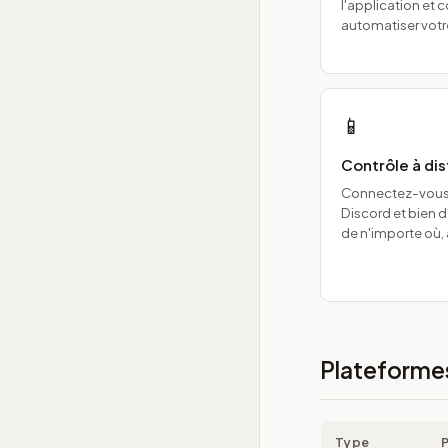
l'application e
automatiser votre
📱
Contrôle à di
Connectez-vous 
Discord et bien d
de n'importe où,
Plateformes
Type
P