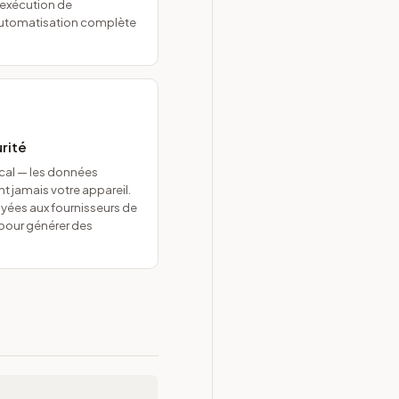
l'exécution de
automatisation complète
urité
ocal — les données
t jamais votre appareil.
oyées aux fournisseurs de
pour générer des