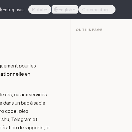
Entreprises
Mobile
English
Commentaires
ON THIS PAGE
quement pour les
rationnelle
en
exes, ou aux services
e dans un bac à sable
éro code, zéro
eishu, Telegram et
nération de rapports, le