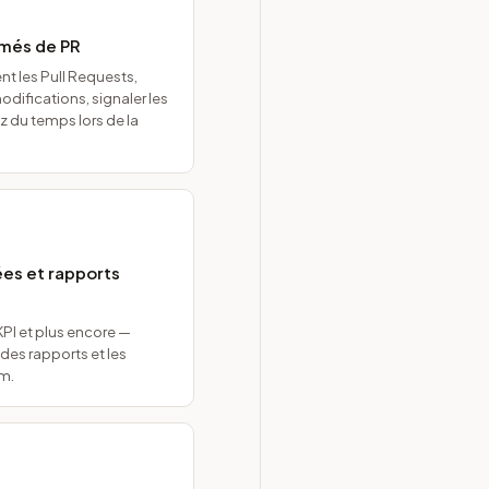
umés de PR
 les Pull Requests,
difications, signaler les
z du temps lors de la
ées et rapports
 KPI et plus encore —
es rapports et les
am.