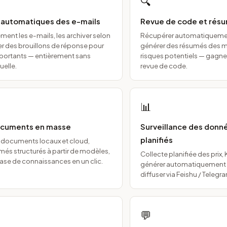
🔍
e automatiques des e-mails
Revue de code et rés
ent les e-mails, les archiver selon
Récupérer automatiquement
er des brouillons de réponse pour
générer des résumés des mo
portants — entièrement sans
risques potentiels — gagne
uelle.
revue de code.
📊
cuments en masse
Surveillance des donn
planifiés
es documents locaux et cloud,
més structurés à partir de modèles,
Collecte planifiée des prix,
base de connaissances en un clic.
générer automatiquement d
diffuser via Feishu / Telegr
💬