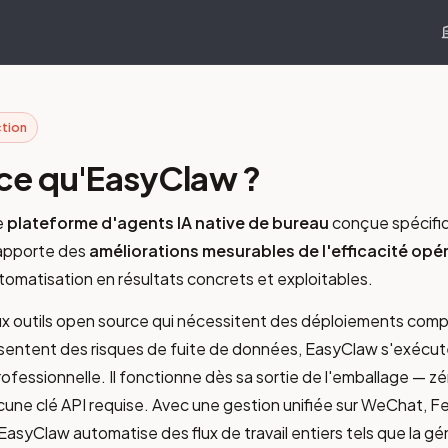
ction
ce qu'EasyClaw ?
e
plateforme d'agents IA native de bureau
conçue spécifi
 apporte des
améliorations mesurables de l'efficacité opé
tomatisation en résultats concrets et exploitables.
x outils open source qui nécessitent des déploiements compl
ésentent des risques de fuite de données, EasyClaw s'exécut
professionnelle. Il fonctionne dès sa sortie de l'emballage — z
cune clé API requise. Avec une gestion unifiée sur WeChat, F
EasyClaw automatise des flux de travail entiers tels que la gé