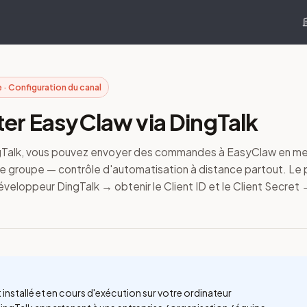
 · Configuration du canal
er EasyClaw via DingTalk
ngTalk, vous pouvez envoyer des commandes à EasyClaw en me
e groupe — contrôle d'automatisation à distance partout. Le 
veloppeur DingTalk → obtenir le Client ID et le Client Secret →
 installé et en cours d'exécution sur votre ordinateur