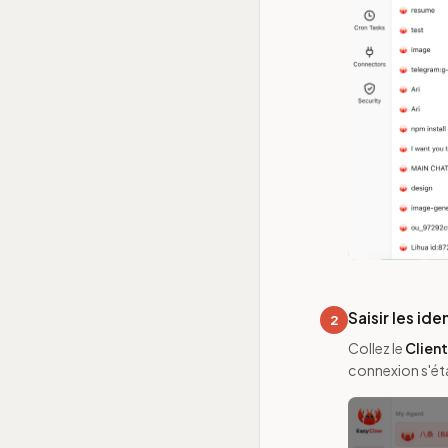
Saisir les id
2
Collez le
Client
connexion s'éta