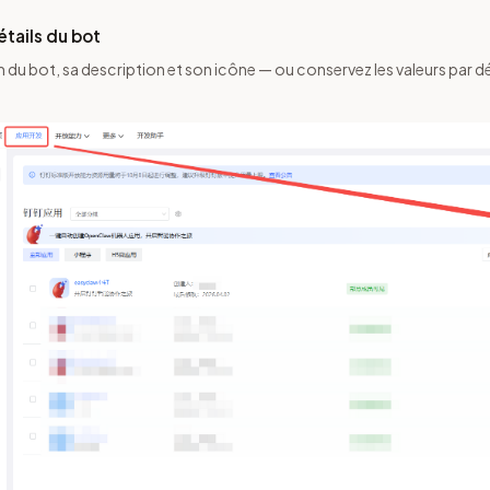
étails du bot
m du bot, sa description et son icône — ou conservez les valeurs par dé