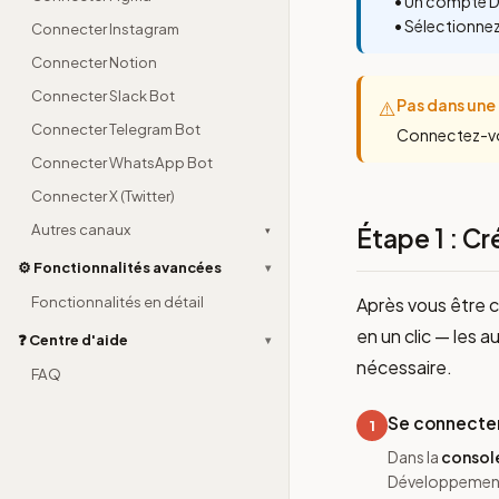
• Un compte Di
• Sélectionne
Connecter Instagram
Connecter Notion
Connecter Slack Bot
Pas dans une
⚠️
Connecter Telegram Bot
Connectez-vou
Connecter WhatsApp Bot
Connecter X (Twitter)
Autres canaux
Étape 1 : C
▾
⚙️ Fonctionnalités avancées
▾
Fonctionnalités en détail
Après vous être c
en un clic — les
❓ Centre d'aide
▾
nécessaire.
FAQ
Se connecter
1
Dans la
consol
Développement 