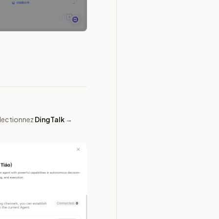
électionnez
DingTalk
→