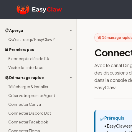
📋 Aperçu
▾
🚀 Démarrage rapide
Qu'est-ce qu'EasyClaw ?
Connect
📖 Premiers pas
▾
5 concepts clés de l'IA
Avec le canal Di
Visite de l'interface
des discussions d
🚀 Démarrage rapide
▾
dans la console dé
Télécharger & Installer
EasyClaw.
Créer votre premier Agent
Connecter Canva
Connecter Discord Bot
Prérequis
✅
Connecter Facebook
• EasyClaw est
Connecter Figma