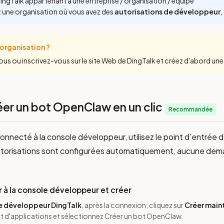
ngTalk appartenant à une entreprise / organisation / équipe
z une organisation où vous avez des
autorisations de développeur
,
 organisation ?
s ou inscrivez-vous sur le site Web de DingTalk et créez d'abord une 
réer un bot OpenClaw en un clic
Recommandée
onnecté à la console développeur, utilisez le point d'entrée 
 autorisations sont configurées automatiquement, aucune dem
 à la console développeur et créer
e développeur DingTalk
, après la connexion, cliquez sur
Créer main
d'applications et sélectionnez Créer un bot OpenClaw.