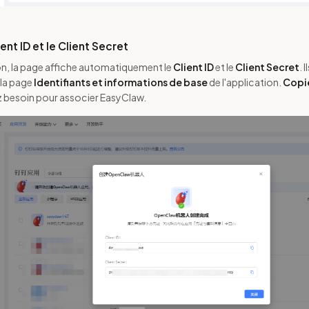
ient ID et le Client Secret
on, la page affiche automatiquement le
Client ID
et le
Client Secret
. 
 la page
Identifiants et informations de base
de l'application.
Copie
z besoin pour associer EasyClaw.