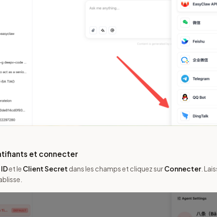
entifiants et connecter
 ID
et le
Client Secret
dans les champs et cliquez sur
Connecter
. Lai
blisse.