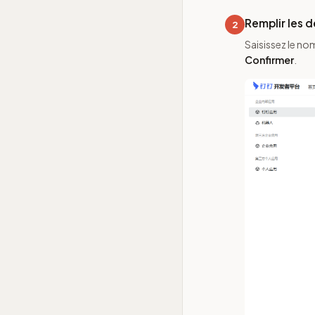
Remplir les d
2
Saisissez le no
Confirmer
.