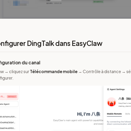
onfigurer DingTalk dans EasyClaw
figuration du canal
w → cliquez sur
Télécommande mobile
→ Contrôle à distance → s
figurer.