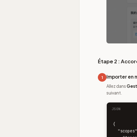
Étape 2 : Accor
Importer en 
1
Allez dans
Gest
suivant.
JSON
{

  "scopes"