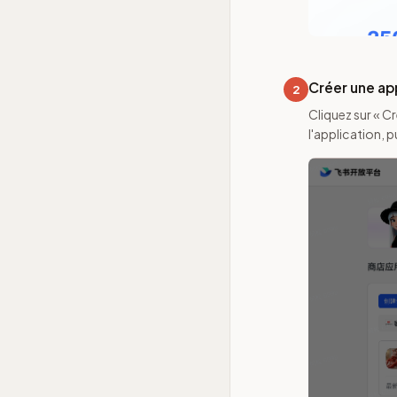
Créer une ap
2
Cliquez sur « C
l'application, p