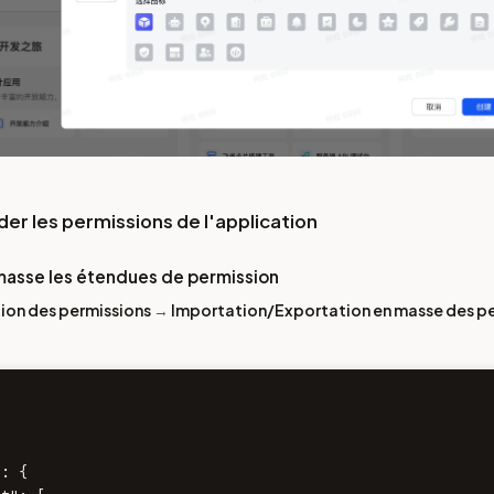
der les permissions de l'application
masse les étendues de permission
ion des permissions
→
Importation/Exportation en masse des p
: {
