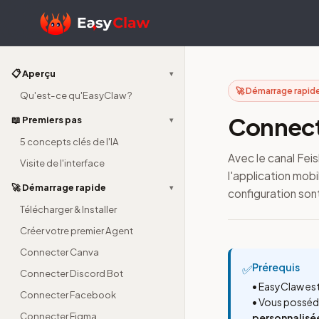
📋 Aperçu
▾
🚀 Démarrage rapide
Qu'est-ce qu'EasyClaw ?
Connect
📖 Premiers pas
▾
5 concepts clés de l'IA
Avec le canal Fe
Visite de l'interface
l'application mob
🚀 Démarrage rapide
▾
configuration sont
Télécharger & Installer
Créer votre premier Agent
Connecter Canva
Prérequis
✅
Connecter Discord Bot
• EasyClaw est
Connecter Facebook
• Vous posséd
Connecter Figma
personnalisé