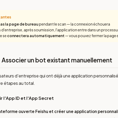
tantes
as la page de bureau
pendant le scan — la connexion échouera
s d'entreprise, après soumission, l'application entre dans un processus 
le se
connectera automatiquement
— vous pouvez fermer la page 
 Associer un bot existant manuellement
ilisateurs d'entreprise qui ont déjà une application personnali
tre étapes au total.
r l'App ID et l'App Secret
plateforme ouverte Feishu et créer une application personnal