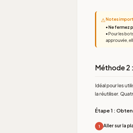
Notes impor
⚠️
•
Ne fermez p
• Pour les bot
approuvée, el
Méthode 2 :
Idéal pour les ut
la réutiliser. Qua
Étape 1 : Obteni
Aller sur la 
1