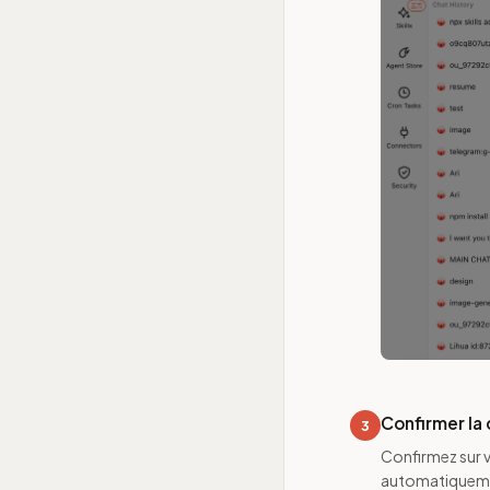
Confirmer la 
3
Confirmez sur v
automatiquemen