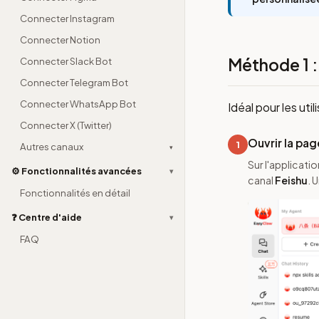
Connecter Instagram
Connecter Notion
Méthode 1 :
Connecter Slack Bot
Connecter Telegram Bot
Connecter WhatsApp Bot
Idéal pour les uti
Connecter X (Twitter)
Ouvrir la pag
1
Autres canaux
▾
Sur l'applicati
⚙️ Fonctionnalités avancées
▾
canal
Feishu
. 
Fonctionnalités en détail
❓ Centre d'aide
▾
FAQ