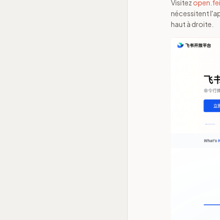
Visitez
open.fe
nécessitent l'a
haut à droite.