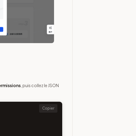
ermissions
, puis collez le JSON
Copier