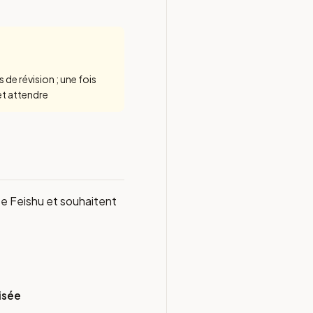
de révision ; une fois
et attendre
sée Feishu et souhaitent
isée