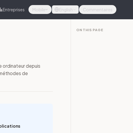
Entreprises
Mobile
English
Commentaires
ON THIS PAGE
 ordinateur depuis
x méthodes de
plications