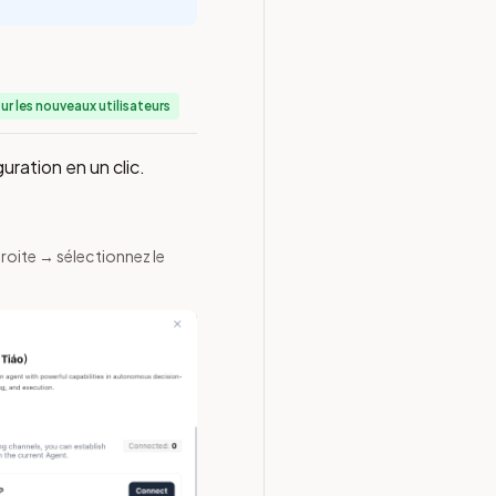
les nouveaux utilisateurs
uration en un clic.
droite → sélectionnez le