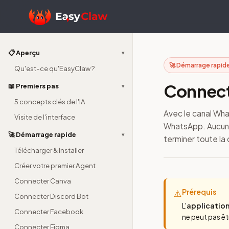
📋 Aperçu
▾
🚀 Démarrage rapide
Qu'est-ce qu'EasyClaw ?
Connect
📖 Premiers pas
▾
5 concepts clés de l'IA
Avec le canal Wh
Visite de l'interface
WhatsApp. Aucune 
🚀 Démarrage rapide
▾
terminer toute la 
Télécharger & Installer
Créer votre premier Agent
Connecter Canva
Prérequis
⚠️
Connecter Discord Bot
L'
applicatio
Connecter Facebook
ne peut pas êt
Connecter Figma