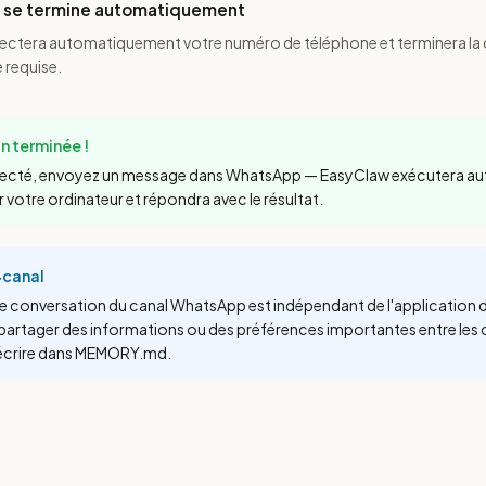
n se termine automatiquement
ectera automatiquement votre numéro de téléphone et terminera la
 requise.
n terminée !
necté, envoyez un message dans WhatsApp — EasyClaw exécutera 
r votre ordinateur et répondra avec le résultat.
‑canal
e conversation du canal WhatsApp est indépendant de l'application d
partager des informations ou des préférences importantes entre les
s écrire dans MEMORY.md.