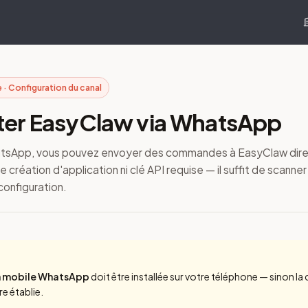
 · Configuration du canal
er EasyClaw via WhatsApp
atsApp, vous pouvez envoyer des commandes à EasyClaw dir
création d'application ni clé API requise — il suffit de scanne
configuration.
n mobile WhatsApp
doit être installée sur votre téléphone — sinon l
re établie.