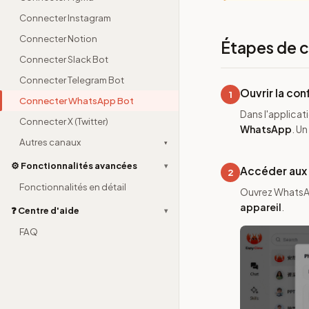
Connecter Instagram
Connecter Notion
Étapes de c
Connecter Slack Bot
Connecter Telegram Bot
Ouvrir la con
1
Connecter WhatsApp Bot
Dans l'applicat
Connecter X (Twitter)
WhatsApp
. U
Autres canaux
▾
⚙️ Fonctionnalités avancées
▾
Accéder aux 
2
Fonctionnalités en détail
Ouvrez WhatsAp
appareil
.
❓ Centre d'aide
▾
FAQ