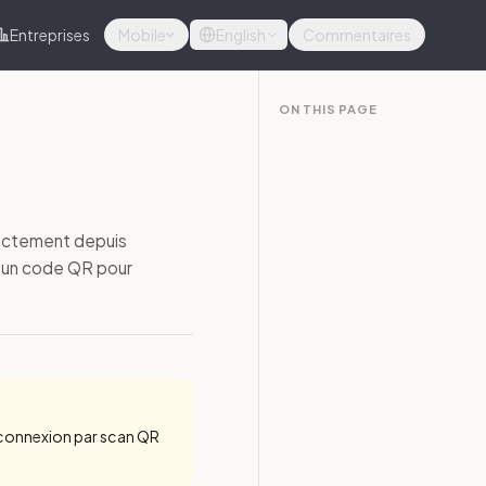
Entreprises
Mobile
English
Commentaires
ON THIS PAGE
ectement depuis
r un code QR pour
a connexion par scan QR