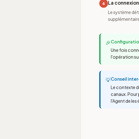
La connexio
4
Le système dét
supplémentaire
Configuratio
🎉
Une fois con
l'opération su
Conseil inter
💡
Le contexte d
canaux. Pour 
l'Agent de le