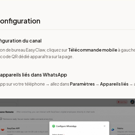
onfiguration
figuration du canal
ion de bureau EasyClaw, cliquez sur
Télécommande mobile
à gauche
n code QR dédié apparaîtra sur la page.
appareils liés dans WhatsApp
p sur votre téléphone → allez dans
Paramètres
→
Appareils liés
→ 