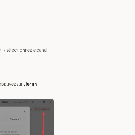
 → sélectionnez le canal
appuyez sur
Lier un