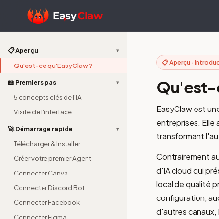
📋 Aperçu
▾
📋 Aperçu · Introdu
Qu'est-ce qu'EasyClaw ?
Qu'est-
📖 Premiers pas
▾
5 concepts clés de l'IA
EasyClaw est un
Visite de l'interface
entreprises. Elle
🚀 Démarrage rapide
▾
transformant l'au
Télécharger & Installer
Contrairement au
Créer votre premier Agent
d'IA cloud qui pr
Connecter Canva
local de qualité 
Connecter Discord Bot
configuration, au
Connecter Facebook
d'autres canaux, 
Connecter Figma