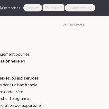
Entreprises
Mobile
English
Commentaires
ON THIS PAGE
quement pour les
rationnelle
en
exes, ou aux services
e dans un bac à sable
éro code, zéro
eishu, Telegram et
nération de rapports, le