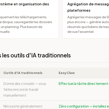
stème et organisation des
Agrégation de messag
plateformes
quement les téléchargements,
Agréger les messages de Sla
ce disque, sauvegarder les dossiers
plus encore — générer au
 un planning. Plus besoin de
résumés quotidiens de trava
uelle.
de vue l'essentiel.
les outils d'IA traditionnels
Outils d'IA traditionnels
EasyClaw
Donne des conseils — vous
Effectue la tâche directement 
faites encore le travail
manuellement
Nécessite généralement
Zéro configuration — installez