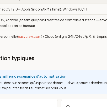
acOS 12.0+ (Apple Silicon ARM et Intel), Windows 10 / 11
OS, Android (en tant que point d'entrée de contrôle à distance — e
'application de bureau)
ersonnelle (
easyclaw.com
) / Cloud (en ligne 24h/24 et 7j/7), Entrepris
ation typiques
s milliers de scénarios d'automatisation
ci-dessous ne sont qu'un point de départ — si vous pouvez décrire un
Claw peut tenter de l'automatiser pour vous.