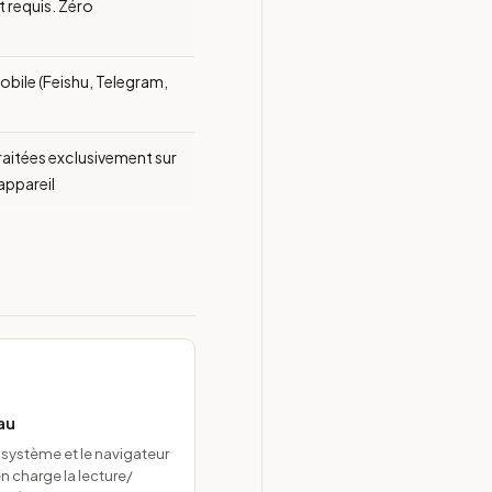
 requis. Zéro
bile (Feishu, Telegram,
raitées exclusivement sur
appareil
au
u système et le navigateur
 charge la lecture/