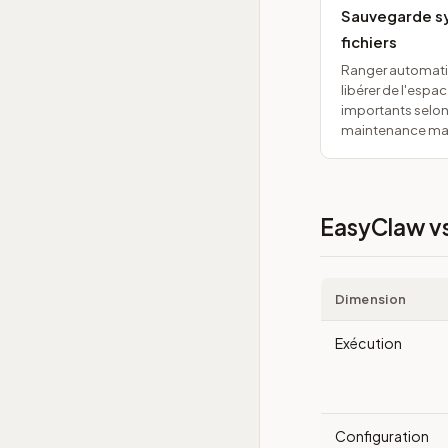
Sauvegarde sy
fichiers
Ranger automati
libérer de l'espa
importants selon
maintenance man
EasyClaw vs 
Dimension
Exécution
Configuration