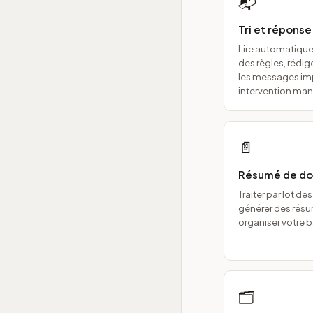
📬
Tri et répons
Lire automatiquem
des règles, rédig
les messages im
intervention man
📄
Résumé de do
Traiter par lot d
générer des résu
organiser votre 
🗂️