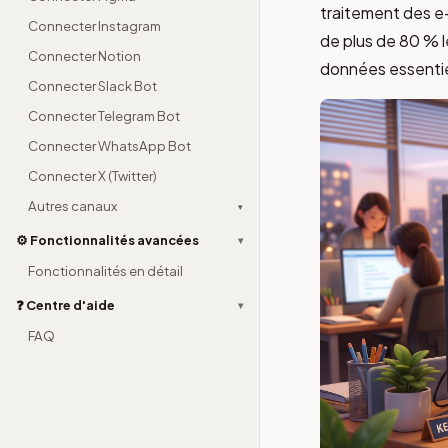
traitement des e-
Connecter Instagram
de plus de 80 % 
Connecter Notion
données essentie
Connecter Slack Bot
Connecter Telegram Bot
Connecter WhatsApp Bot
Connecter X (Twitter)
Autres canaux
▾
⚙️ Fonctionnalités avancées
▾
Fonctionnalités en détail
❓ Centre d'aide
▾
FAQ