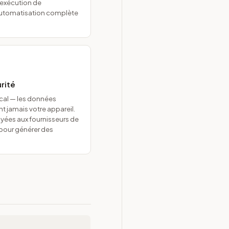
l'exécution de
automatisation complète
urité
ocal — les données
t jamais votre appareil.
oyées aux fournisseurs de
pour générer des