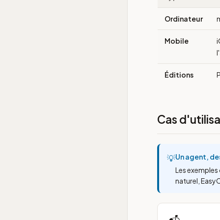
Ordinateur
m
Mobile
i
l
Éditions
P
Cas d'utilis
Un agent, de
💡
Les exemples 
naturel, Easy