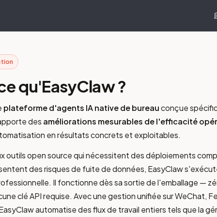
ction
ce qu'EasyClaw ?
e
plateforme d'agents IA native de bureau
conçue spécifi
 apporte des
améliorations mesurables de l'efficacité opé
tomatisation en résultats concrets et exploitables.
x outils open source qui nécessitent des déploiements compl
ésentent des risques de fuite de données, EasyClaw s'exécut
professionnelle. Il fonctionne dès sa sortie de l'emballage — z
cune clé API requise. Avec une gestion unifiée sur WeChat, F
EasyClaw automatise des flux de travail entiers tels que la gé