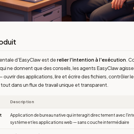
roduit
entale d'EasyClaw est de
relier l'intention à l'exécution
. C
s qui ne donnent que des conseils, les agents EasyClaw agiss
 ouvrir des applications, lire et écrire des fichiers, contrôler 
tout dans un flux de travail unique et transparent.
Description
t
Application de bureau native qui interagit directement avec l'int
système et les applications web — sans couche intermédiaire