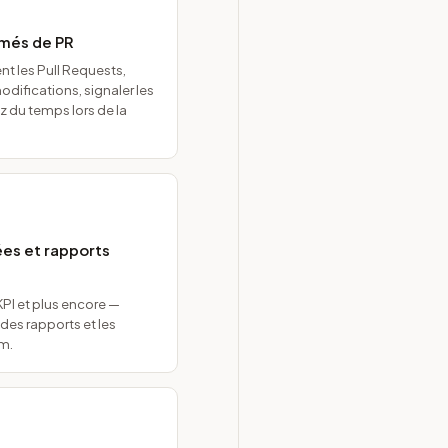
umés de PR
 les Pull Requests,
difications, signaler les
z du temps lors de la
ées et rapports
 KPI et plus encore —
es rapports et les
am.