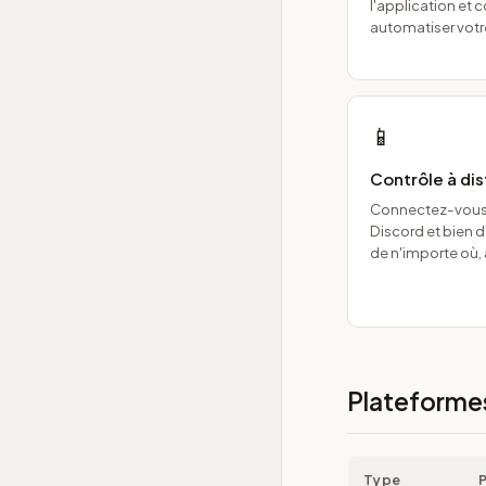
l'application e
automatiser votre
📱
Contrôle à di
Connectez-vous 
Discord et bien d
de n'importe où,
Plateformes
Type
P