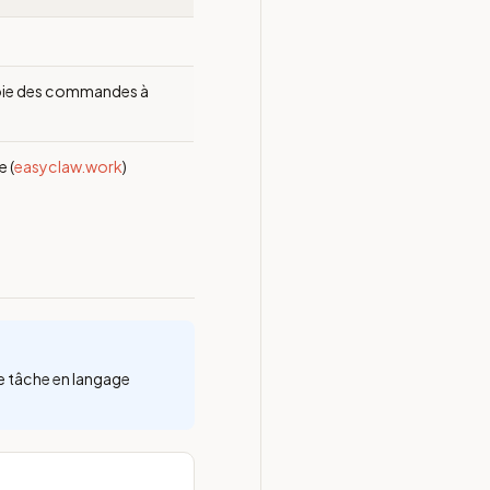
nvoie des commandes à
e (
easyclaw.work
)
e tâche en langage