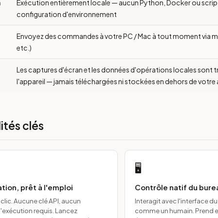
n
Exécution entièrement locale — aucun Python, Docker ou script
configuration d'environnement
Envoyez des commandes à votre PC / Mac à tout moment via mo
etc.)
Les captures d'écran et les données d'opérations locales sont t
l'appareil — jamais téléchargées ni stockées en dehors de votre 
ités clés
🖥️
tion, prêt à l'emploi
Contrôle natif du bure
 clic. Aucune clé API, aucun
Interagit avec l'interface d
exécution requis. Lancez
comme un humain. Prend en