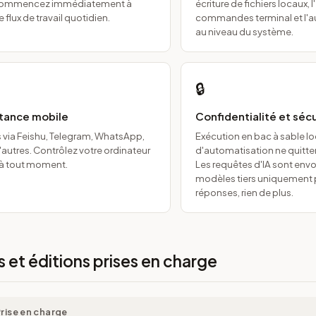
t commencez immédiatement à
écriture de fichiers locaux, 
 flux de travail quotidien.
commandes terminal et l'
au niveau du système.
🔒
stance mobile
Confidentialité et séc
via Feishu, Telegram, WhatsApp,
Exécution en bac à sable l
'autres. Contrôlez votre ordinateur
d'automatisation ne quitten
 à tout moment.
Les requêtes d'IA sont env
modèles tiers uniquement 
réponses, rien de plus.
 et éditions prises en charge
rise en charge