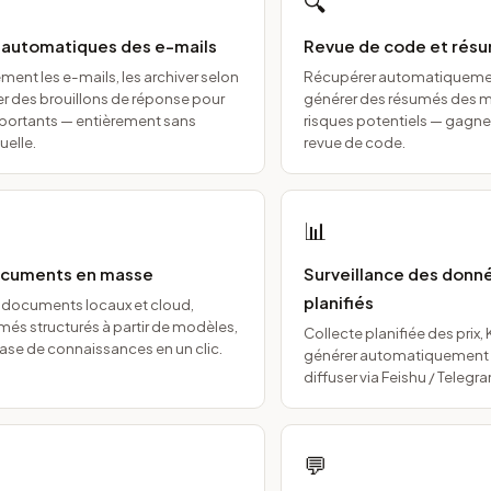
🔍
e automatiques des e-mails
Revue de code et rés
ent les e-mails, les archiver selon
Récupérer automatiquement
er des brouillons de réponse pour
générer des résumés des mo
portants — entièrement sans
risques potentiels — gagne
uelle.
revue de code.
📊
cuments en masse
Surveillance des donn
planifiés
es documents locaux et cloud,
més structurés à partir de modèles,
Collecte planifiée des prix,
base de connaissances en un clic.
générer automatiquement d
diffuser via Feishu / Telegr
💬