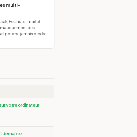
es multi-
ck, Feishu, e-mail et
tomatiquement des
il pour ne jamais perdre
sur votre ordinateur
 et démarrez