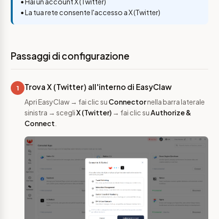
• Hai un account X (Twitter)
• La tua rete consente l'accesso a X (Twitter)
Passaggi di configurazione
Trova X (Twitter) all'interno di EasyClaw
1
Apri EasyClaw → fai clic su
Connector
nella barra laterale
sinistra → scegli
X (Twitter)
→ fai clic su
Authorize &
Connect
.