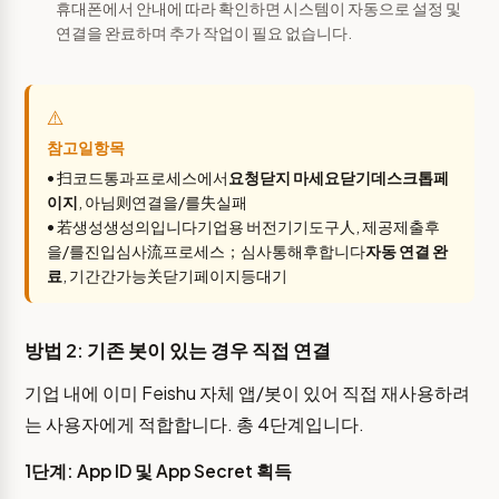
휴대폰에서 안내에 따라 확인하면 시스템이 자동으로 설정 및
연결을 완료하며 추가 작업이 필요 없습니다.
⚠️
참고일항목
• 扫코드통과프로세스에서
요청닫지 마세요닫기데스크톱페
이지
, 아님则연결을/를失실패
• 若생성생성의입니다기업용 버전기기도구人, 제공제출후
을/를진입심사流프로세스；심사통해후합니다
자동 연결 완
료
, 기간간가능关닫기페이지등대기
방법 2: 기존 봇이 있는 경우 직접 연결
기업 내에 이미 Feishu 자체 앱/봇이 있어 직접 재사용하려
는 사용자에게 적합합니다. 총 4단계입니다.
1단계: App ID 및 App Secret 획득