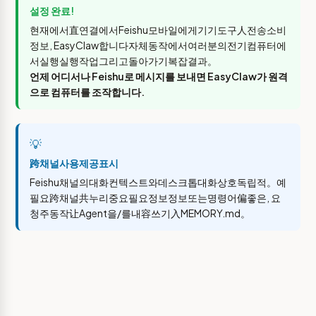
설정 완료!
현재에서直연결에서Feishu모바일에게기기도구人전송소비
정보, EasyClaw합니다자체동작에서여러분의전기컴퓨터에
서실행실행작업그리고돌아가기복잡결과。
언제 어디서나 Feishu로 메시지를 보내면 EasyClaw가 원격
으로 컴퓨터를 조작합니다.
💡
跨채널사용제공표시
Feishu채널의대화컨텍스트와데스크톱대화상호독립적。예
필요跨채널共누리중요필요정보정보또는명령어偏좋은, 요
청주동작让Agent을/를내容쓰기入MEMORY.md。