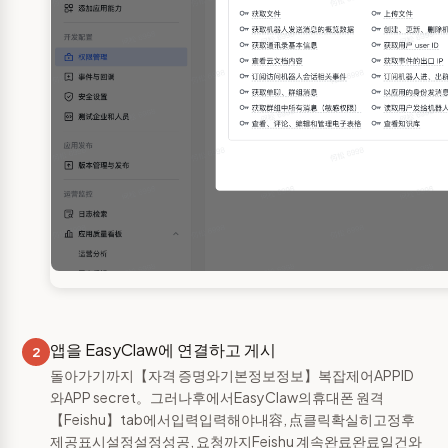
앱을 EasyClaw에 연결하고 게시
2
돌아가기까지【자격 증명와기본정보정보】복잡제어APPID
와APP secret。그러나후에서EasyClaw의휴대폰 원격
【Feishu】tab에서입력입력해야내容, 点클릭확실히고정후
제공표시설정설정성공, 요청까지Feishu 계속완료완료일건와