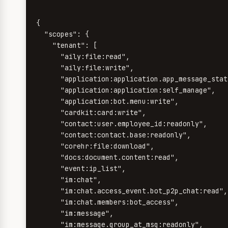
{

  "scopes": {

    "tenant": [

      "aily:file:read",

      "aily:file:write",

      "application:application.app_message_stat
      "application:application:self_manage",

      "application:bot.menu:write",

      "cardkit:card:write",

      "contact:user.employee_id:readonly",

      "contact:contact.base:readonly",

      "corehr:file:download",

      "docs:document.content:read",

      "event:ip_list",

      "im:chat",

      "im:chat.access_event.bot_p2p_chat:read",

      "im:chat.members:bot_access",

      "im:message",

      "im:message.group_at_msg:readonly",
