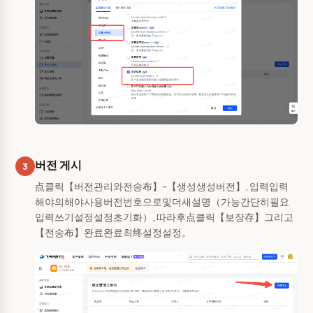
버전 게시
3
点클릭【버전관리와전송布】-【생성생성버전】, 입력입력
해야의해야사용버전번호으로및더새설명（가능간단히필요
입력쓰기설정설정초기화）, 따라후点클릭【보장存】그리고
【전송布】완료완료최终설정설정。