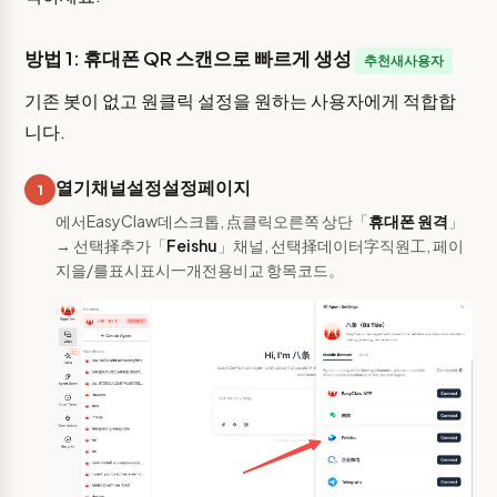
방법 1: 휴대폰 QR 스캔으로 빠르게 생성
추천새사용자
기존 봇이 없고 원클릭 설정을 원하는 사용자에게 적합합
니다.
열기채널설정설정페이지
1
에서EasyClaw데스크톱, 点클릭오른쪽 상단「
휴대폰 원격
」
→ 선택择추가「
Feishu
」채널, 선택择데이터字직원工, 페이
지을/를표시표시一개전용비교 항목코드。