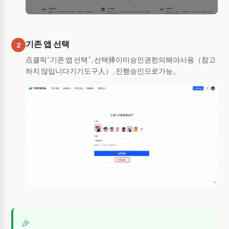
기존 앱 선택
2
点클릭“기존 앱 선택”, 선택择이미승인권한의해야사용（참고
하지 않입니다기기도구人）, 진행승인으로가능。
🎉