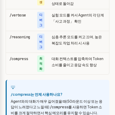
셋
상태로 돌아감
실험 모드를 켜서 Agent의 각 단계
/verbose
디
버
「사고 과정」 확인
그
심층 추론 모드를 켜고 끄며, 높은
/reasoning
디
버
복잡도 작업 처리 시 사용
그
대화 컨텍스트를 압축하여 Token
/compress
최
적
소비를 줄이고 응답 속도 향상
화
💡
/compress는 언제 사용하나요?
Agent와의 대화가 매우 길어졌을 때(50라운드 이상 또는 응
답이 느려졌다고 느낄 때)
를 사용하면 Token 소
/compress
비를 크게 절약하면서 핵심 메모리를 유지할 수 있습니다.