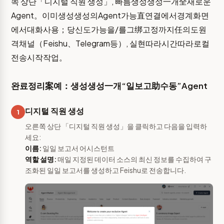
쪽 상단「디지털 직원 생성」, 빠름생성생성一개全새로운
Agent。이미생성생성의Agent가능直연결에서경계화면
에서대화사용；당신도가능을/를그绑고정까지任의도원
격채널（Feishu、Telegram등）, 실현따라시간따라로컬
전송시작작업。
완료정리案예：생성생성一개“일보고助수동”Agent
디지털 직원 생성
1
오른쪽 상단 「디지털 직원 생성」을 클릭하고 다음을 입력하
세요:
이름:
일일 보고서 어시스턴트
역할 설명:
매일 지정된 데이터 소스의 최신 정보를 수집하여 구
조화된 일일 보고서를 생성하고 Feishu로 전송합니다.