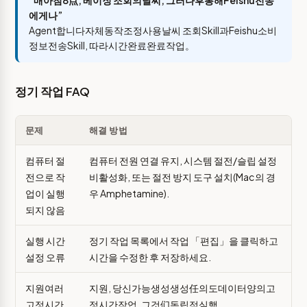
“매아침8点, 베이징 조회의날씨, 그러나후통해Feishu전송
에게나”
Agent합니다자체동작조정사용날씨 조회Skill과Feishu소비
정보전송Skill, 따라시간완료완료작업。
정기 작업 FAQ
문제
해결 방법
컴퓨터 절
컴퓨터 전원 연결 유지, 시스템 절전/슬립 설정
전으로 작
비활성화, 또는 절전 방지 도구 설치(Mac의 경
업이 실행
우 Amphetamine).
되지 않음
실행 시간
정기 작업 목록에서 작업 「편집」을 클릭하고
설정 오류
시간을 수정한 후 저장하세요.
지원여러
지원, 당신가능생성생성任의도데이터양의고
고정시간
정시간작업, 그것们독립적실행。