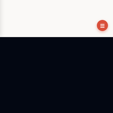
☰
Mac 및 Windows용 유일한 네이티브 OpenClaw 앱. 터미널은
이제 그만 — 데스크톱에서 AI 에이전트를 안전하게 제어하세요.
팔로우