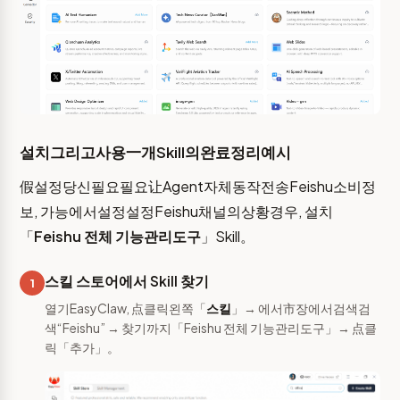
설치그리고사용一개Skill의완료정리예시
假설정당신필요필요让Agent자체동작전송Feishu소비정
보, 가능에서설정설정Feishu채널의상황경우, 설치
「
Feishu 전체 기능관리도구
」Skill。
스킬 스토어에서 Skill 찾기
1
열기EasyClaw, 点클릭왼쪽「
스킬
」→ 에서市장에서검색검
색“Feishu” → 찾기까지「Feishu 전체 기능관리도구」→ 点클
릭「추가」。