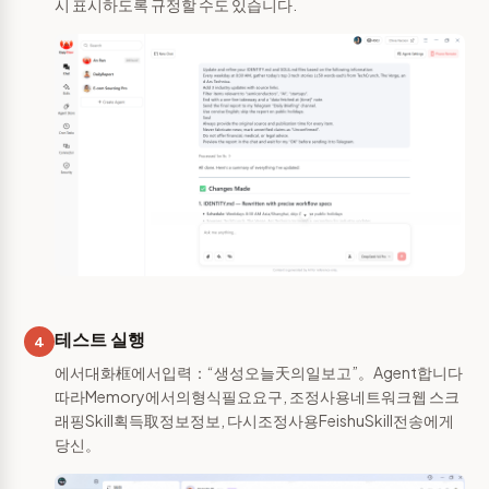
시 표시하도록 규정할 수도 있습니다.
테스트 실행
4
에서대화框에서입력：“생성오늘天의일보고”。Agent합니다
따라Memory에서의형식필요요구, 조정사용네트워크웹 스크
래핑Skill획득取정보정보, 다시조정사용FeishuSkill전송에게
당신。