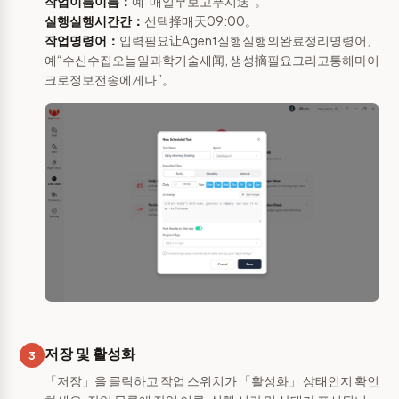
작업이름이름：
예“매일早보고푸시送”。
실행실행시간간：
선택择매天09:00。
작업명령어：
입력필요让Agent실행실행의완료정리명령어,
예“수신수집오늘일과학기술새闻, 생성摘필요그리고통해마이
크로정보전송에게나”。
저장 및 활성화
3
「저장」을 클릭하고 작업 스위치가 「활성화」 상태인지 확인