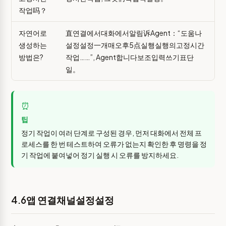
작업吗？
자연어로
直연결에서대화에서알림诉Agent：“도움나
생성하는
설정설정一개매오후5点실행실행의고정시간
방법은?
작업……”, Agent합니다보조입력쓰기표단
일。
⏰
팁
정기 작업이 여러 단계로 구성된 경우, 먼저 대화에서 전체 프
로세스를 한 번 테스트하여 오류가 없는지 확인한 후 명령을 정
기 작업에 붙여넣어 정기 실행 시 오류를 방지하세요.
4.6앱 연결채널설정설정