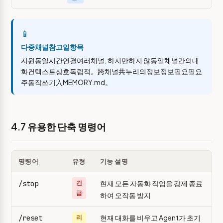
📱
다중채널참고일항목
지원동일시간연결여러채널, 하지만하지 않동일채널간의대
화컨텍스트상호독립적。跨채널共누리의정보정보필요필요
주동작쓰기入MEMORY.md。
4.7 유용한 단축 명령어
명령어
유형
기능 설명
현재 모든 자동화 작업을 강제 종료
/stop
긴
급
하여 오작동 방지
현재 대화를 비우고 Agent가 초기
/reset
리