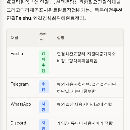
点클릭왼쪽「앱 연결」, 선택择당신원함필요연결의채널
그리고따라제공표시완료완료작업即가능。목록이전
추천
연결Feishu
, 연결경험최위해완료정리。
추천
채널
설명
도
Feishu
연결최완료정리, 지원다중가지소
강
력
비정보형식와파일작업
추
천
Telegram
해외 사용자첫선택, 설정설정간단
추
천
히단일, 기능이 풍부함
WhatsApp
해외 일상 사용 시나리오에 적합
지
원
Discord
게임/커뮤니티 사용자에게 적합
지
원