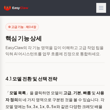
⚙️ 고급 기능 · 제04장
핵심 기능 상세
EasyClaw의 각 기능 영역을 깊이 이해하고 고급 작업 팁을
익혀 AI 어시스턴트를 업무 흐름에 진정으로 통합하세요.
4.1 모델 전환 및 선택 전략
「
모델 목록
」을 클릭하면 모델이
고급, 기본, 빠름
및
사용
자 정의
의 네 가지 영역으로 구분된 것을 볼 수 있습니다. 각
모델 옆에는
,
,
,
와 같은 다양한 크레딧 배율
5x
3x
1x
0.5x