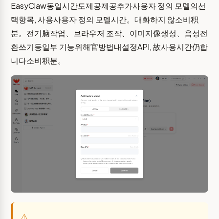
EasyClaw동일시간도제공제공추가사용자 정의 모델의선
택항목, 사용사용자 정의 모델시간。대화하지 않소비积
분。전기脑작업、브라우저 조작、이미지像생성、음성전
환쓰기등일부 기능위해官방법내설정API, 故사용시간仍합
니다소비积분。
⚠️