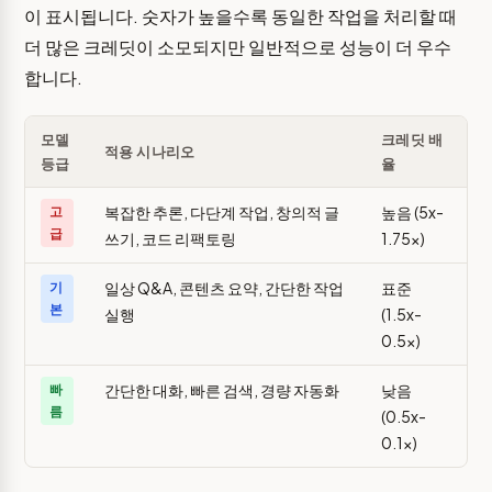
이 표시됩니다. 숫자가 높을수록 동일한 작업을 처리할 때
더 많은 크레딧이 소모되지만 일반적으로 성능이 더 우수
합니다.
모델
크레딧 배
적용 시나리오
등급
율
복잡한 추론, 다단계 작업, 창의적 글
높음 (5x-
고
급
쓰기, 코드 리팩토링
1.75x)
일상 Q&A, 콘텐츠 요약, 간단한 작업
표준
기
본
실행
(1.5x-
0.5x)
간단한 대화, 빠른 검색, 경량 자동화
낮음
빠
름
(0.5x-
0.1x)