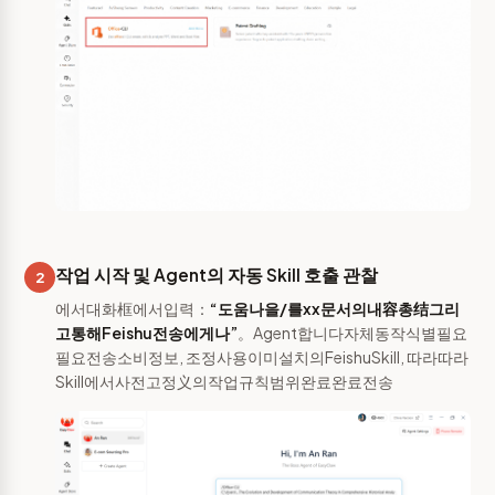
작업 시작 및 Agent의 자동 Skill 호출 관찰
2
에서대화框에서입력：
“도움나을/를xx문서의내容총结그리
고통해Feishu전송에게나”
。Agent합니다자체동작식별필요
필요전송소비정보, 조정사용이미설치의FeishuSkill, 따라따라
Skill에서사전고정义의작업규칙범위완료완료전송