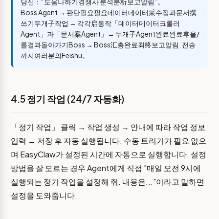
당신：“도움나하기경쟁사 분석분析보고알림”。
Boss Agent → 판단필요필요데이터데이터采수집과문서撰
쓰기두개子작업 → 각각启동작「데이터데이터크롤러
Agent」과「문서案Agent」→ 두개子Agent완료완료후을/
를결과돌아가기Boss → Boss汇총완료최终보고알림, 전송
까지여러분의Feishu。
4.5 정기 작업 (24/7 자동화)
「정기 작업」 클릭 → 작업 생성 → 안내에 따라 작업 정보
입력 → 저장 후 자동 실행됩니다. 수동 트리거가 필요 없으
며 EasyClaw가 설정된 시간에 자동으로 실행합니다. 설정
방법을 잘 모르는 경우 Agent에게 직접 "매일 오전 9시에
실행되는 정기 작업을 설정해 줘. 내용은..."이라고 말하면
설정을 도와줍니다.