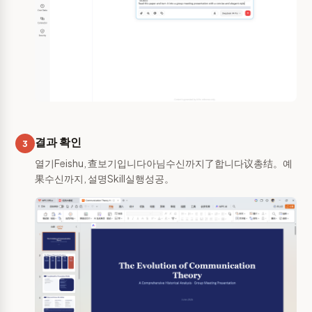
결과 확인
3
열기Feishu, 查보기입니다아님수신까지了합니다议총结。예
果수신까지, 설명Skill실행성공。