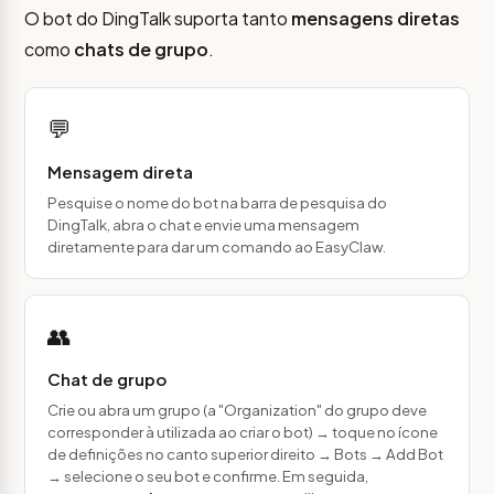
O bot do DingTalk suporta tanto
mensagens diretas
como
chats de grupo
.
💬
Mensagem direta
Pesquise o nome do bot na barra de pesquisa do
DingTalk, abra o chat e envie uma mensagem
diretamente para dar um comando ao EasyClaw.
👥
Chat de grupo
Crie ou abra um grupo (a "Organization" do grupo deve
corresponder à utilizada ao criar o bot) → toque no ícone
de definições no canto superior direito → Bots → Add Bot
→ selecione o seu bot e confirme. Em seguida,