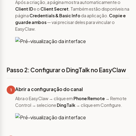
Após a criação, a página mostra automaticamente o
Client ID
e o
Client Secret
. Também estão disponíveis na
página
Credentials & Basic Info
da aplicação.
Copie e
guarde ambos
— vai precisar deles para vincular o
EasyClaw.
Passo 2: Configurar o DingTalk no EasyClaw
Abrir a configuração do canal
1
Abra o EasyClaw → clique em
Phone Remote
→ Remote
Control → selecione
DingTalk
→ clique em Configure.