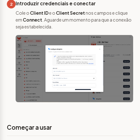
Introduzir credenciais e conectar
2
Cole o
Client ID
e o
Client Secret
nos campos e clique
em
Connect
. Aguarde um momento para que a conexão
seja estabelecida.
Começar a usar