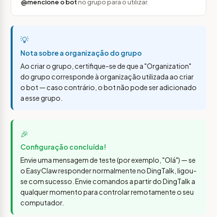
@mencione o bot
no grupo para o utilizar.
💡
Nota sobre a organização do grupo
Ao criar o grupo, certifique-se de que a "Organization"
do grupo corresponde à organização utilizada ao criar
o bot — caso contrário, o bot não pode ser adicionado
a esse grupo.
🎉
Configuração concluída!
Envie uma mensagem de teste (por exemplo, "Olá") — se
o EasyClaw responder normalmente no DingTalk, ligou-
se com sucesso. Envie comandos a partir do DingTalk a
qualquer momento para controlar remotamente o seu
computador.