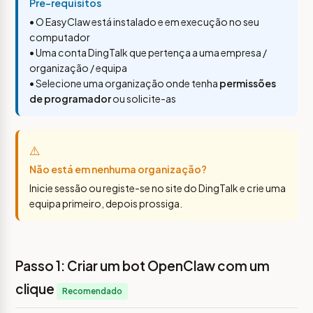
Pré-requisitos
• O EasyClaw está instalado e em execução no seu
computador
• Uma conta DingTalk que pertença a uma empresa /
organização / equipa
• Selecione uma organização onde tenha
permissões
de programador
ou solicite-as
⚠️
Não está em nenhuma organização?
Inicie sessão ou registe-se no site do DingTalk e crie uma
equipa primeiro, depois prossiga.
Passo 1: Criar um bot OpenClaw com um
clique
Recomendado