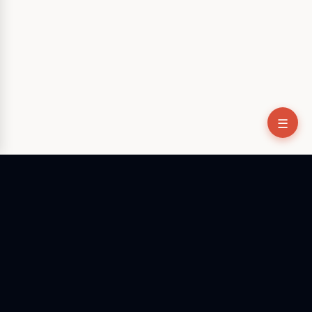
☰
O único aplicativo OpenClaw nativo para Mac e Windows.
Deixe o terminal: controle seu agente IA com segurança
pelo desktop.