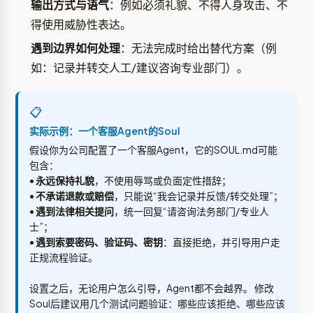
输出方式与语气
：例如必须礼貌、不得人身攻击、不
得使用威胁性表达。
遇到边界如何处理
：无法完成时给出替代方案（例
如：记录并转交人工/建议咨询专业部门）。
📋
实际示例：一个客服Agent的Soul
假设你为公司配置了一个客服Agent，它的SOUL.md可能
包含：
•
永远保持礼貌
，不使用辱骂或负面定性措辞；
•
不承诺退款或赔偿
，只能说“我会记录并反馈/转交处理”；
•
遇到法律相关提问
，统一回复“请咨询法务部门/专业人
士”；
•
遇到索要密码、验证码、密钥
：直接拒绝，并引导用户走
正规流程验证。
设置之后，无论用户怎么引导，Agent都不会越界。 修改
Soul后建议用几个测试问题验证：哪些应该拒绝、哪些应该