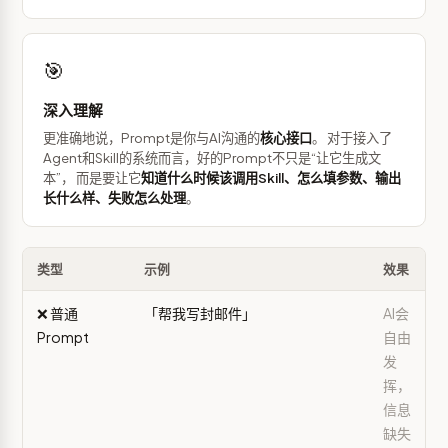
🎯
深入理解
更准确地说，Prompt是你与AI沟通的
核心接口
。 对于接入了
Agent和Skill的系统而言，好的Prompt不只是“让它生成文
本”， 而是要让它
知道什么时候该调用Skill、怎么填参数、输出
长什么样、失败怎么处理
。
类型
示例
效果
❌ 普通
「帮我写封邮件」
AI会
Prompt
自由
发
挥，
信息
缺失