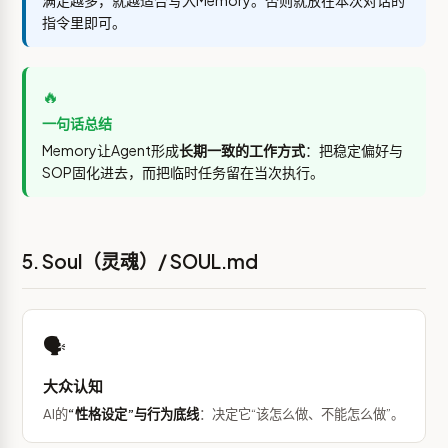
满足越多，就越适合写入Memory。否则就放在本次对话的
指令里即可。
🔥
一句话总结
Memory让Agent形成
长期一致的工作方式
：把稳定偏好与
SOP固化进去，而把临时任务留在当次执行。
5. Soul（灵魂）/ SOUL.md
🗣️
大众认知
AI的
“性格设定”与行为底线
：决定它“该怎么做、不能怎么做”。