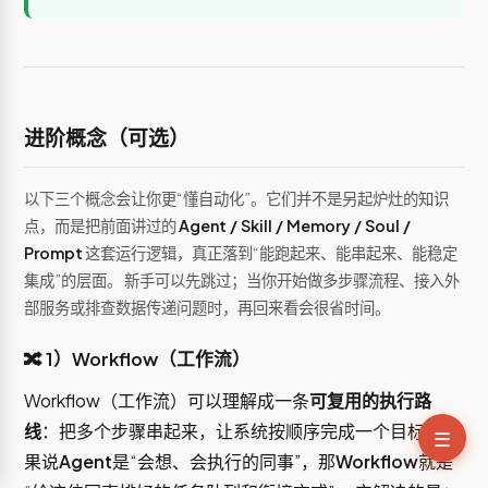
进阶概念（可选）
以下三个概念会让你更“懂自动化”。它们并不是另起炉灶的知识
点，而是把前面讲过的
Agent / Skill / Memory / Soul /
Prompt
这套运行逻辑，真正落到“能跑起来、能串起来、能稳定
集成”的层面。 新手可以先跳过；当你开始做多步骤流程、接入外
部服务或排查数据传递问题时，再回来看会很省时间。
🔀 1）Workflow（工作流）
Workflow（工作流）可以理解成一条
可复用的执行路
线
：把多个步骤串起来，让系统按顺序完成一个目标。 如
☰
果说
Agent
是“会想、会执行的同事”，那
Workflow
就是