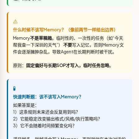
⚠️
什么时候不该写Memory？（像前两节一样给出边界）
Memory
不是草稿箱
。临时性的、一次性的任务（如“今天
帮我查一下深圳的天气”）
不要
写入记忆，否则Memory文
件会逐渐臃肿杂乱，导致Agent在长期判断时被干扰。
原则：
固定偏好与长期SOP才写入，临时任务忽略
。
🧪
快速判断题：该不该写入Memory？
如果答案是：
1）这条规则未来还会反复用到吗？
2）它能稳定改变输出格式/风格/执行策略吗？
3）它不会随着时间频繁变化吗？