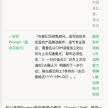
时容
易乱
猜，
难以
校验
✅ 好的
「你是B2B销售顾问。请写给技术
触发
Prompt（面
总监的产品跟进邮件：语气专业简
条件
向可执行）
洁； 需要先从CRM读取张三的公
清晰
司与上次沟通要点； 邮件必须包
+ 可
含：1）一句价值点2）对齐上次沟
调用
通的2点确认3）明确的下一步行
能力
动； 输出最后附上3条待办（含日
明确
期格式YYYY-MM-DD）。」
+ 输
出结
构可
校验
可以发现Prompt和前面两个概念（Agent / Skill） 是同一