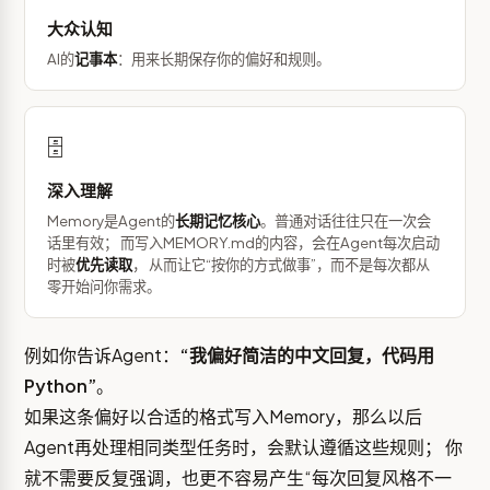
大众认知
AI的
记事本
：用来长期保存你的偏好和规则。
🗄️
深入理解
Memory是Agent的
长期记忆核心
。普通对话往往只在一次会
话里有效； 而写入MEMORY.md的内容，会在Agent每次启动
时被
优先读取
， 从而让它“按你的方式做事”，而不是每次都从
零开始问你需求。
例如你告诉Agent：
“我偏好简洁的中文回复，代码用
Python”
。
如果这条偏好以合适的格式写入Memory，那么以后
Agent再处理相同类型任务时，会默认遵循这些规则； 你
就不需要反复强调，也更不容易产生“每次回复风格不一