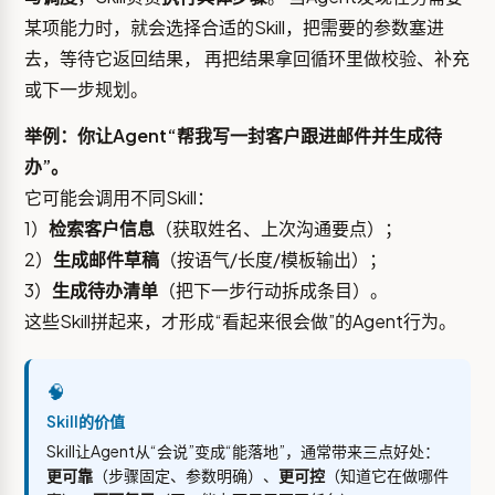
某项能力时，就会选择合适的Skill，把需要的参数塞进
去，等待它返回结果， 再把结果拿回循环里做校验、补充
或下一步规划。
举例：你让Agent“帮我写一封客户跟进邮件并生成待
办”。
它可能会调用不同Skill：
1）
检索客户信息
（获取姓名、上次沟通要点）；
2）
生成邮件草稿
（按语气/长度/模板输出）；
3）
生成待办清单
（把下一步行动拆成条目）。
这些Skill拼起来，才形成“看起来很会做”的Agent行为。
🧠
Skill的价值
Skill让Agent从“会说”变成“能落地”，通常带来三点好处：
更可靠
（步骤固定、参数明确）、
更可控
（知道它在做哪件