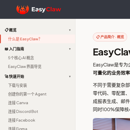
📋 概览
▾
📋 产品简介 · 概览
什么是 EasyClaw？
EasyC
📖 入门指南
▾
5个核心 AI 概念
EasyClaw是专
EasyClaw 界面导览
可量化的业务效率
🚀 快速开始
▾
不同于需要复杂部
下载与安装
零代码、零配置、无需
创建你的第一个 Agent
成报表生成、邮件
连接 Canva
同时100%保障
连接 Discord Bot
连接 Facebook
连接 Figma