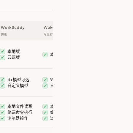
WorkBuddy
Wukong
腾讯
阿里钉钉
本地版
✓
本地版
✓
云端版
✓
8+模型可选
9+模型可选
✓
✓
自定义模型
自定义模型
✓
✓
本地文件读写
本地文件读写
✓
✓
终端命令执行
终端命令执行
✓
✓
浏览器操作
浏览器操作
✓
✓