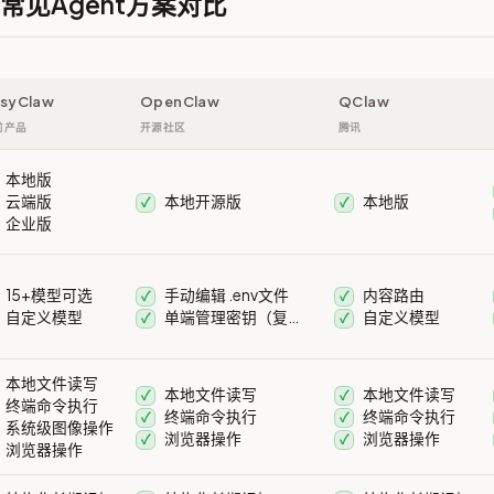
w与常见Agent方案对比
syClaw
OpenClaw
QClaw
前产品
开源社区
腾讯
本地版
云端版
本地开源版
本地版
✓
✓
企业版
15+模型可选
手动编辑 .env文件
内容路由
✓
✓
自定义模型
单端管理密钥（复杂）
自定义模型
✓
✓
本地文件读写
本地文件读写
本地文件读写
✓
✓
终端命令执行
终端命令执行
终端命令执行
✓
✓
系统级图像操作
浏览器操作
浏览器操作
✓
✓
浏览器操作