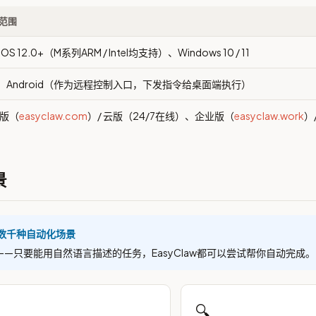
范围
OS 12.0+（M系列ARM / Intel均支持）、Windows 10 / 11
S、Android（作为远程控制入口，下发指令给桌面端执行）
版（
easyclaw.com
）/ 云版（24/7在线）、企业版（
easyclaw.work
）
景
，数千种自动化场景
—只要能用自然语言描述的任务，EasyClaw都可以尝试帮你自动完成。
🔍