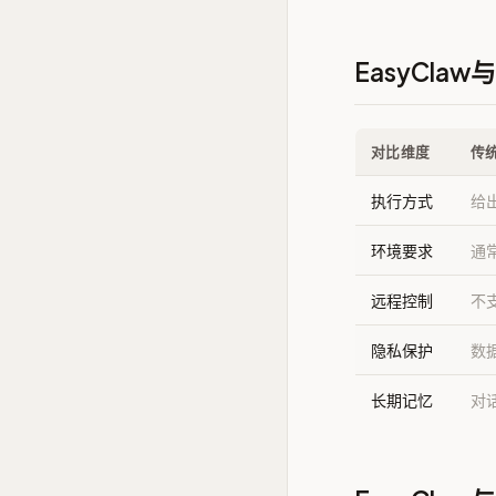
EasyCla
对比维度
传统
执行方式
给
环境要求
通常
远程控制
不
隐私保护
数
长期记忆
对