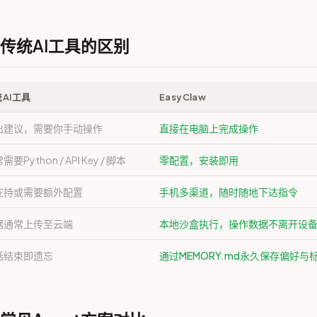
w与传统AI工具的区别
AI工具
EasyClaw
出建议，需要你手动操作
直接在电脑上完成操作
需要Python / API Key / 脚本
零配置，安装即用
支持或需要额外配置
手机多渠道，随时随地下达指令
据通常上传至云端
本地沙盒执行，操作数据不离开设
话结束即遗忘
通过MEMORY.md永久保存偏好与