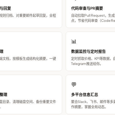
与回复
代码审查与PR摘要
规则归档、对重要邮件起草回复，全程
自动拉取Pull Request
点，节省代码审查（Code Re
📊
理
数据监控与定时报告
端文档，按模板生成结构化摘要，一键
定时抓取价格、KPI等数据，
Telegram推送给你。
💬
整理
多平台信息汇总
载目录、清理磁盘空间、备份重要文件
聚合Slack、飞书、邮件等
。
作摘要，掌握全局动态。