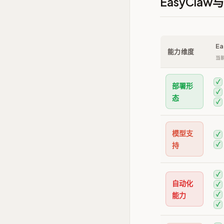
EasyCla
Ea
能力维度
当
✓
部署形
✓
态
✓
模型支
✓
持
✓
✓
自动化
✓
能力
✓
✓