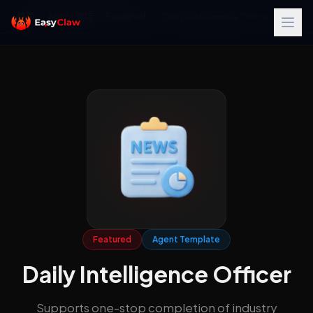
首页
/
Agent 商店
/
Featured
/
Daily Intelligence Officer
Featured
Agent Template
Daily Intelligence Officer
Supports one-stop completion of industry