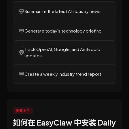
💬
Summarize the latest AI industry news
💬
Generate today's technology briefing
Track OpenAI, Google, and Anthropic
💬
updates
💬
Create a weekly industry trend report
快速上手
如何在 EasyClaw 中安装 Daily