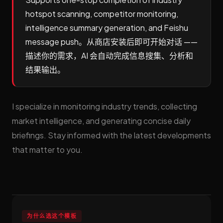
hotspot scanning, competitor monitoring,
intelligence summary generation, and Feishu
message push。从商店安装后即可开始对话 ——
描述你的需求，AI 会自动完成信息搜集、分析和
结果输出。
I specialize in monitoring industry trends, collecting
market intelligence, and generating concise daily
briefings. Stay informed with the latest developments
that matter to you.
为什么选这个模板