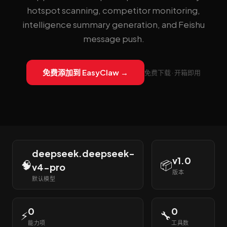
hotspot scanning, competitor monitoring,
intelligence summary generation, and Feishu
message push.
免费添加到 EasyClaw →
免费下载 · 开箱即用
deepseek.deepseek-
v1.0
🧠
📦
v4-pro
版本
默认模型
0
0
⚡
🔧
能力项
工具数