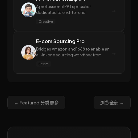
A professional PPT specialist
→
dedicated to end-to-end
presentation delivery.
Creative
E-com Sourcing Pro
Bridges Amazon and 1688 to enable an
→
all-in-one sourcing workflow: from
Amazon market analysis and instant
Ecom
1688 supplier matching, to advanced
profit estimation and proactive
compliance risk mitigation.
← Featured 分类更多
浏览全部 →