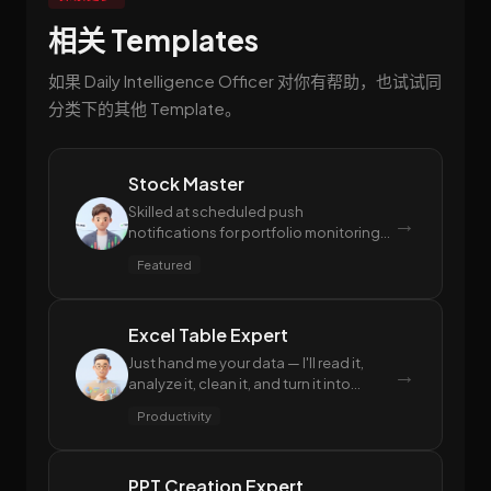
相关 Templates
如果 Daily Intelligence Officer 对你有帮助，也试试同
分类下的其他 Template。
Stock Master
Skilled at scheduled push
→
notifications for portfolio monitoring
reports, generating in-depth individual
Featured
stock research reports, and automatic
stock screening based on natural
language criteria.
Excel Table Expert
Just hand me your data — I'll read it,
→
analyze it, clean it, and turn it into
polished spreadsheets. From formulas
Productivity
to reports, you won't have to worry
about a single Excel operation.
PPT Creation Expert