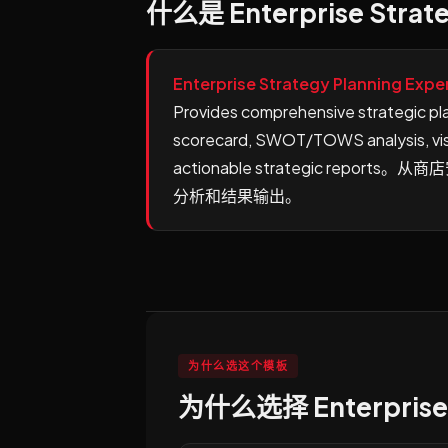
什么是 Enterprise Strate
Enterprise Strategy Planning Expe
Provides comprehensive strategic pl
scorecard, SWOT/TOWS analysis, visi
actionable strategic rep
分析和结果输出。
为什么选这个模板
为什么选择 Enterprise S