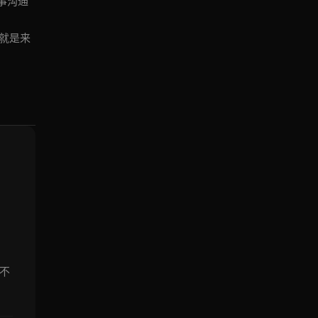
同事沟通
就是来
。不