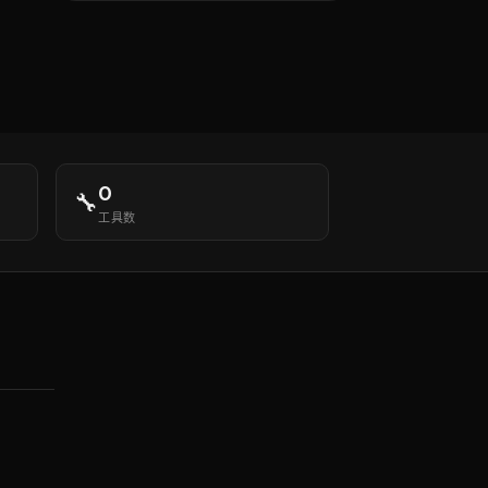
0
🔧
工具数