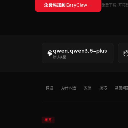
免费添加到 EasyClaw →
免费下载 · 开箱
qwen.qwen3.5-plus
🧠

默认模型
概览
为什么选
安装
技巧
常见问
概览