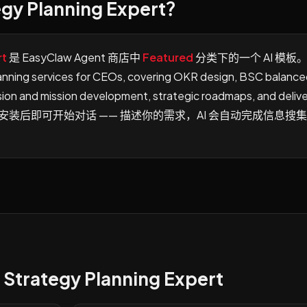
gy Planning Expert？
rt
是 EasyClaw Agent 商店中
Featured
分类下的一个 AI 模板
anning services for CEOs, covering OKR design, BSC balanc
on and mission development, strategic roadmaps, and delive
orts。从商店安装后即可开始对话 —— 描述你的需求，AI 会自动完成信息搜
trategy Planning Expert