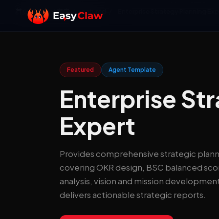
首页
/
Agent 商店
/
Featured
/
Enterprise Strategy Planning Exp
Featured
Agent Template
Enterprise St
Expert
Provides comprehensive strategic plann
covering OKR design, BSC balanced s
analysis, vision and mission developmen
delivers actionable strategic reports.