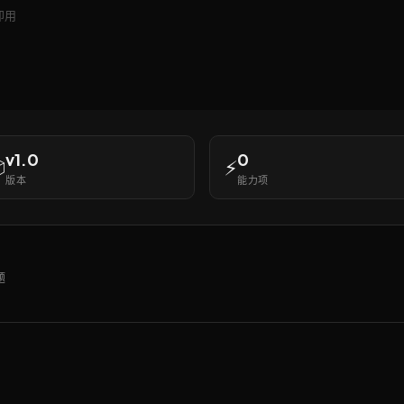
即用
v1.0
0

⚡
版本
能力项
题