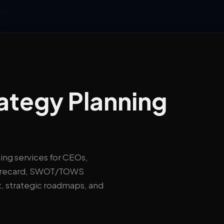
ert
rategy Planning
ing services for CEOs,
corecard, SWOT/TOWS
t, strategic roadmaps, and