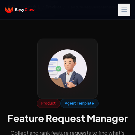
首页
/
Agent 商店
/
Product
/
Feature Request Manager
Product
Agent Template
Feature Request Manager
Collect and rank feature requests to find what's