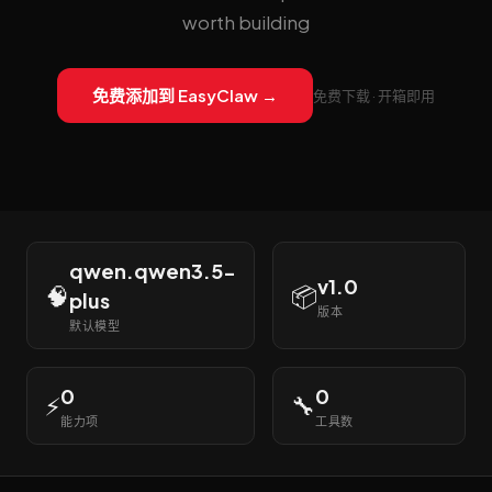
worth building
免费添加到 EasyClaw →
免费下载 · 开箱即用
qwen.qwen3.5-
v1.0
🧠
📦
plus
版本
默认模型
0
0
⚡
🔧
能力项
工具数