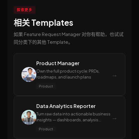
探索更多
相关 Templates
如果 Feature Request Manager 对你有帮助，也试试
同分类下的其他 Template。
Product Manager
Own the full product cycle: PRDs,
→
roadmaps, and launch plans
Product
Data Analytics Reporter
Turn raw data into actionable business
→
insights — dashboards, analysis
reports, and predictive models
Product