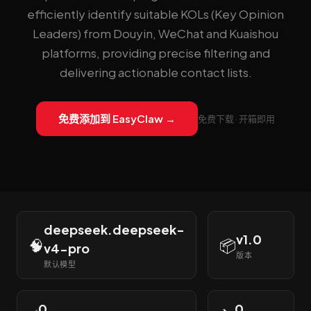
efficiently identify suitable KOLs (Key Opinion
Leaders) from Douyin, WeChat and Kuaishou
platforms, providing precise filtering and
delivering actionable contact lists.
免费添加到 EasyClaw →
免费下载 · 开箱即用
deepseek.deepseek-
v1.0
🧠
📦
v4-pro
版本
默认模型
0
0