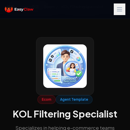
首页
/
Agent 商店
/
Ecom
/
KOL Filtering Specialist
Ecom
Agent Template
KOL Filtering Specialist
Specializes in helping e-commerce teams