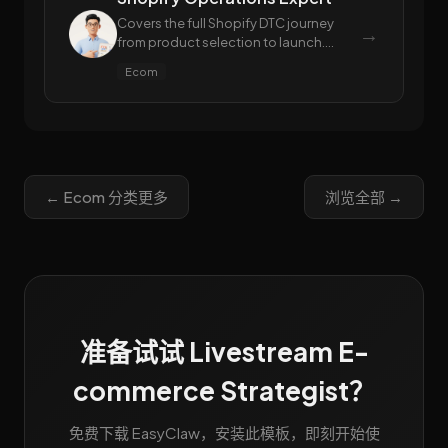
Covers the full Shopify DTC journey
→
from product selection to launch.
Expert in Amazon Best Sellers/Movers
Ecom
& Shakers product discovery, 1688
factory sourcing, store design &
branding, bulk product listing, social
media content creation, and
automated publishing
← Ecom 分类更多
浏览全部 →
准备试试 Livestream E-
commerce Strategist？
免费下载 EasyClaw，安装此模板，即刻开始使