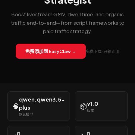
Boost livestream GMV, dwell time, and organic
traffic end-to-end—from script frameworks to
paid traffic strategy.
免费添加到 EasyClaw →
免费下载 · 开箱即用
qwen.qwen3.5-
v1.0
🧠
📦
plus
版本
默认模型
0
0