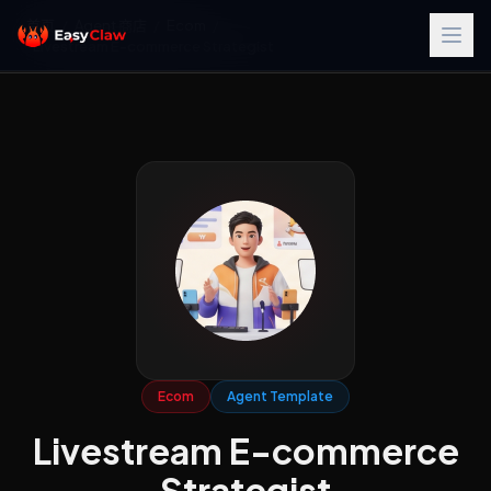
首页
/
Agent 商店
/
Ecom
/
Livestream E-commerce Strategist
Ecom
Agent Template
Livestream E-commerce
Strategist