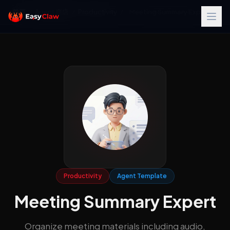
首页
/
Agent 商店
/
Productivity
/
Meeting Summary Expert
Productivity
Agent Template
Meeting Summary Expert
Organize meeting materials including audio,