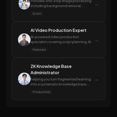
Provides one-stop image processing
→
including background removal,
watermark removal, clarity
Ecom
enhancement, image repair, shadow
removal, and compression.
AI Video Production Expert
AI-powered video production
→
specialist covering script planning, AI
video generation (text/image-to-
Featured
video), voiceover synthesis, and post-
editing for multi-platform delivery.
ZK Knowledge Base
Administrator
→
helping you turn fragmented learning
into a systematic knowledge base,
from deep reading notes and complex
Productivity
decision analysis to knowledge library
organization