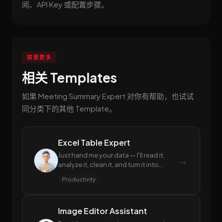
阅、API Key 或配置步骤。
探索更多
相关 Templates
如果 Meeting Summary Expert 对你有帮助，也试试
同分类下的其他 Template。
Excel Table Expert
Just hand me your data — I'll read it,
→
analyze it, clean it, and turn it into
polished spreadsheets. From formulas
Productivity
to reports, you won't have to worry
about a single Excel operation.
Image Editor Assistant