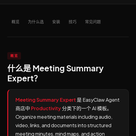
概览
为什么选
安装
技巧
常见问题
概览
什么是 Meeting Summary
Expert？
Meeting Summary Expert
是 EasyClaw Agent
商店中
Productivity
分类下的一个 AI 模板。
Organize meeting materials including audio,
video, links, and documents into structured
meeting minutes, mind maps, and action