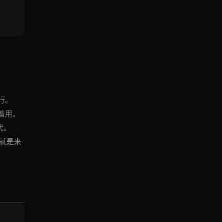
执行。
改着用。
代。
就是来