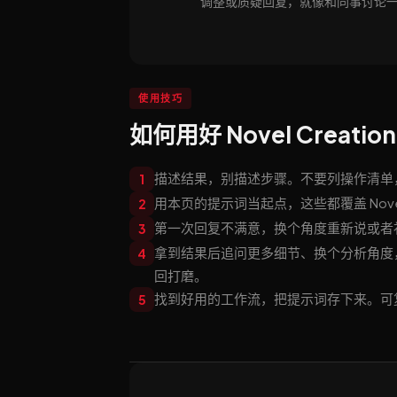
调整或质疑回复，就像和同事讨论
使用技巧
如何用好 Novel Creation
描述结果，别描述步骤。不要列操作清单，直接告
1
用本页的提示词当起点，这些都覆盖 Novel
2
第一次回复不满意，换个角度重新说或者补充约束
3
拿到结果后追问更多细节、换个分析角度
4
回打磨。
找到好用的工作流，把提示词存下来。可复
5