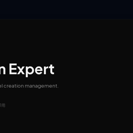
n Expert
ovel creation management.
即用