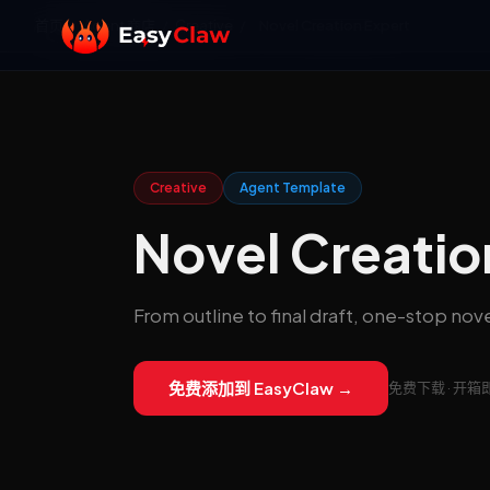
首页
/
Agent 商店
/
Creative
/
Novel Creation Expert
Creative
Agent Template
Novel Creatio
From outline to final draft, one-stop n
免费添加到 EasyClaw →
免费下载 · 开箱