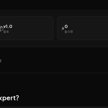
v1.0
0
📦
⚡
版本
能力项
题
Expert？