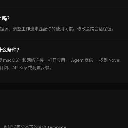
t 吗？
据源、调整工作流来匹配你的使用习惯。修改会跨会话保留。
需要什么条件？
 或 macOS）和网络连接。打开应用 → Agent 商店 → 找到 Novel
额外订阅、API Key 或配置步骤。
你有帮助，也试试同分类下的其他 Template。