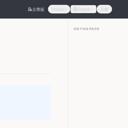
企業版
Mobile
English
反饋
ON THIS PAGE