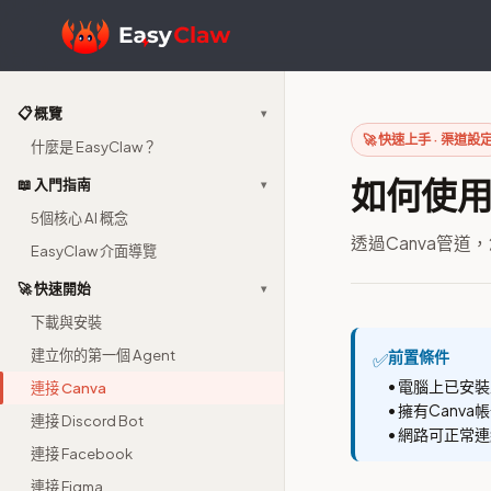
📋 概覽
▾
🚀 快速上手 · 渠道設
什麼是 EasyClaw？
如何使用C
📖 入門指南
▾
5個核心 AI 概念
透過Canva管道
EasyClaw 介面導覽
🚀 快速開始
▾
下載與安裝
建立你的第一個 Agent
前置條件
✅
• 電腦上已安裝
連接 Canva
• 擁有Canva
連接 Discord Bot
• 網路可正常連
連接 Facebook
連接 Figma