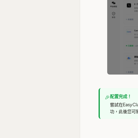
配置完成！
🎉
嘗試在Easy
功，此後您可隨