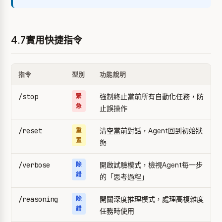
4.7實用快捷指令
指令
型別
功能說明
強制終止當前所有自動化任務，防
/stop
緊
急
止誤操作
清空當前對話，Agent回到初始狀
/reset
重
置
態
開啟試驗模式，檢視Agent每一步
/verbose
除
錯
的「思考過程」
開關深度推理模式，處理高複雜度
/reasoning
除
錯
任務時使用