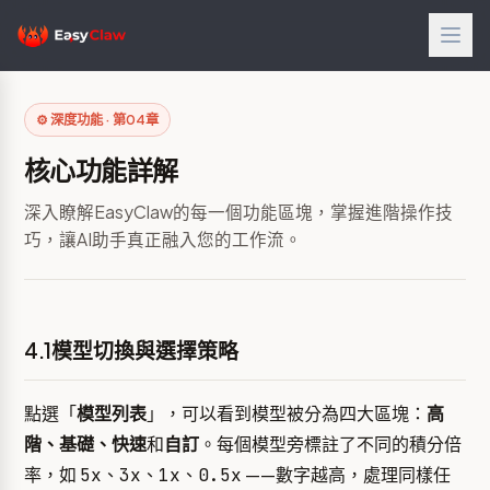
⚙️ 深度功能 · 第04章
核心功能詳解
深入瞭解EasyClaw的每一個功能區塊，掌握進階操作技
巧，讓AI助手真正融入您的工作流。
4.1模型切換與選擇策略
點選「
模型列表
」，可以看到模型被分為四大區塊：
高
階、基礎、快速
和
自訂
。每個模型旁標註了不同的積分倍
率，如
、
、
、
——數字越高，處理同樣任
5x
3x
1x
0.5x