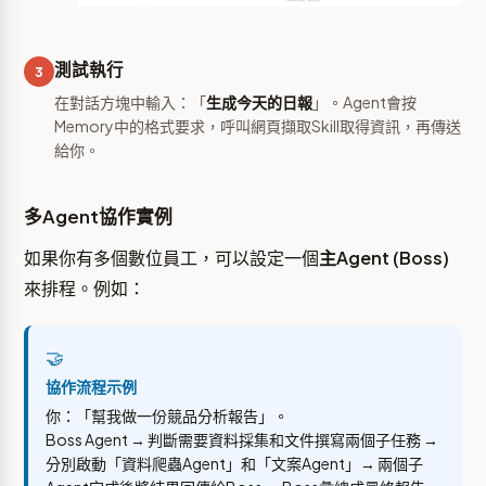
測試執行
3
在對話方塊中輸入：「
生成今天的日報
」。Agent會按
Memory中的格式要求，呼叫網頁擷取Skill取得資訊，再傳送
給你。
多Agent協作實例
如果你有多個數位員工，可以設定一個
主Agent (Boss)
來排程。例如：
🤝
協作流程示例
你：「幫我做一份競品分析報告」。
Boss Agent → 判斷需要資料採集和文件撰寫兩個子任務 →
分別啟動「資料爬蟲Agent」和「文案Agent」→ 兩個子