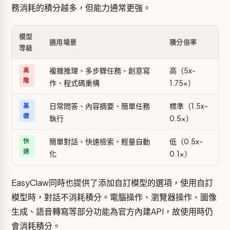
務消耗的積分越多，但能力通常更強。
模型
適用場景
積分倍率
等級
複雜推理、多步驟任務、創意寫
高（5x-
高
階
作、程式碼重構
1.75x）
日常問答、內容摘要、簡單任務
標準（1.5x-
基
礎
執行
0.5x）
簡單對話、快速檢索、輕量自動
低（0.5x-
快
速
化
0.1x）
EasyClaw同時也提供了添加自訂模型的選項，使用自訂
模型時，對話不消耗積分。電腦操作、瀏覽器操作、圖像
生成、語音轉寫等部分功能為官方內建API，故使用時仍
會消耗積分。